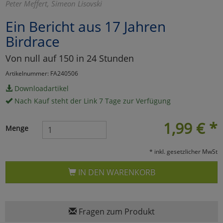
Peter Meffert, Simeon Lisovski
Marketing
Ein Bericht aus 17 Jahren
Birdrace
Umfragetools
Von null auf 150 in 24 Stunden
Artikelnummer: FA240506
Cookies
Alle Akzeptieren
Downloadartikel
Nach Kauf steht der Link 7 Tage zur Verfügung
Cookies
Einstellungen speichern
1,99
€
*
zu Haupptseite Zustimmun
zurück
Menge
* inkl. gesetzlicher MwSt
IN DEN WARENKORB
Fragen zum Produkt