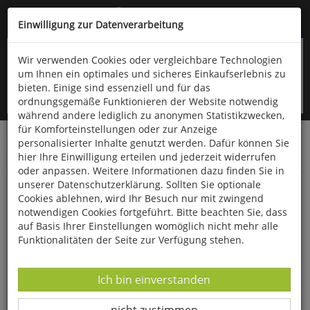
Kompletten Head der Seite überspringen
(06766) 903-200
oder (06766) 9323-960
Einwilligung zur Datenverarbeitung
Wir verwenden Cookies oder vergleichbare Technologien
um Ihnen ein optimales und sicheres Einkaufserlebnis zu
bieten. Einige sind essenziell und für das
ordnungsgemäße Funktionieren der Website notwendig
während andere lediglich zu anonymen Statistikzwecken,
für Komforteinstellungen oder zur Anzeige
personalisierter Inhalte genutzt werden. Dafür können Sie
Startseite
Bücher
Downloads
Zeitschriften
hier Ihre Einwilligung erteilen und jederzeit widerrufen
Der Falke
oder anpassen. Weitere Informationen dazu finden Sie in
unserer Datenschutzerklärung. Sollten Sie optionale
Ein Bericht aus 17 Jahren Birdrace
Cookies ablehnen, wird Ihr Besuch nur mit zwingend
notwendigen Cookies fortgeführt. Bitte beachten Sie, dass
auf Basis Ihrer Einstellungen womöglich nicht mehr alle
Funktionalitäten der Seite zur Verfügung stehen.
Datenverarbeitung -
Ich bin einverstanden
Datenverarbeitung -