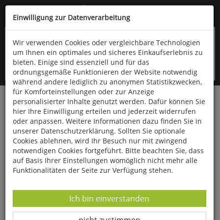
Kompletten Head der Seite überspringen
(06766) 903-200
oder (06766) 9323-960
Einwilligung zur Datenverarbeitung
Wir verwenden Cookies oder vergleichbare Technologien
um Ihnen ein optimales und sicheres Einkaufserlebnis zu
bieten. Einige sind essenziell und für das
ordnungsgemäße Funktionieren der Website notwendig
während andere lediglich zu anonymen Statistikzwecken,
für Komforteinstellungen oder zur Anzeige
personalisierter Inhalte genutzt werden. Dafür können Sie
Startseite
Bücher
Literatur
Diverses
hier Ihre Einwilligung erteilen und jederzeit widerrufen
oder anpassen. Weitere Informationen dazu finden Sie in
Ein anderes Leben
unserer Datenschutzerklärung. Sollten Sie optionale
Cookies ablehnen, wird Ihr Besuch nur mit zwingend
notwendigen Cookies fortgeführt. Bitte beachten Sie, dass
auf Basis Ihrer Einstellungen womöglich nicht mehr alle
Funktionalitäten der Seite zur Verfügung stehen.
Datenverarbeitung -
Ich bin einverstanden
Datenverarbeitung -