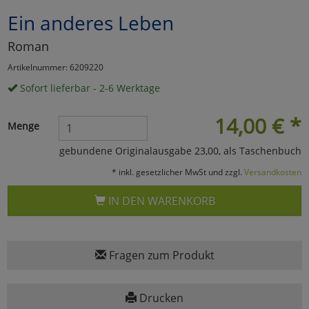
Ein anderes Leben
Marketing
Roman
Umfragetools
Artikelnummer: 6209220
Sofort lieferbar - 2-6 Werktage
Cookies
Alle Akzeptieren
14,00
€
*
Menge
Cookies
Einstellungen speichern
gebundene Originalausgabe 23,00, als Taschenbuch
* inkl. gesetzlicher MwSt und zzgl.
Versandkosten
zu Haupptseite Zustimmun
zurück
IN DEN WARENKORB
Fragen zum Produkt
Drucken