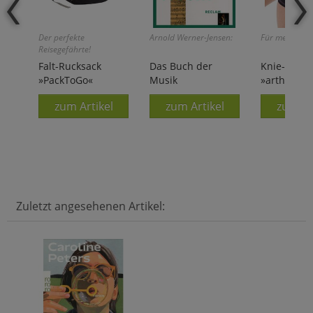
Der perfekte
Arnold Werner-Jensen:
Für mehr Stabi
Reisegefährte!
Falt-Rucksack
Das Buch der
Knie-Stüt
»PackToGo«
Musik
»arthrosan 
zum Artikel
zum Artikel
zum Ar
Zuletzt angesehenen Artikel: