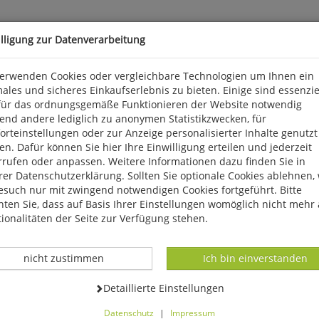
illigung zur Datenverarbeitung
verwenden Cookies oder vergleichbare Technologien um Ihnen ein
ales und sicheres Einkaufserlebnis zu bieten. Einige sind essenzie
für das ordnungsgemäße Funktionieren der Website notwendig
ein e. V.
end andere lediglich zu anonymen Statistikzwecken, für
rteinstellungen oder zur Anzeige personalisierter Inhalte genutzt
o@eifelverein.de
n. Dafür können Sie hier Ihre Einwilligung erteilen und jederzeit
rrufen oder anpassen. Weitere Informationen dazu finden Sie in
er Datenschutzerklärung. Sollten Sie optionale Cookies ablehnen,
esuch nur mit zwingend notwendigen Cookies fortgeführt. Bitte
ten Sie, dass auf Basis Ihrer Einstellungen womöglich nicht mehr 
ionalitäten der Seite zur Verfügung stehen.
Datenverarbeitung -
Datenverarbeitung -
nicht zustimmen
Ich bin einverstanden
Datenverarbeitung -
Detaillierte Einstellungen
Datenschutz
|
Impressum