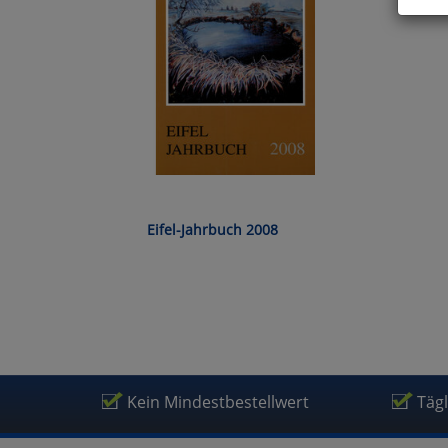
Hier 
Cook
fortg
nicht
Selbs
anpa
Ko
Eifel-Jahrbuch 2008
Wa
Pe
Ma
Kein Mindestbestellwert
Täg
Um