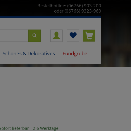
Bestellhotline: (06766) 903-200
oder (06766) 9323-960
Schönes & Dekoratives
Fundgrube
ofort lieferbar - 2-6 Werktage