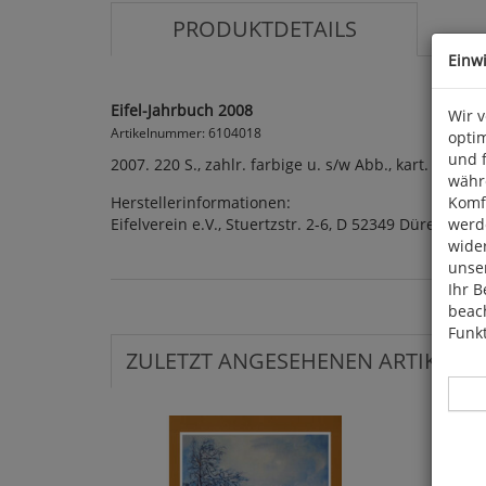
PRODUKTDETAILS
Einw
Eifel-Jahrbuch 2008
Wir 
Artikelnummer: 6104018
optim
und 
2007. 220 S., zahlr. farbige u. s/w Abb., kart. Eifelver
währ
Herstellerinformationen:
Komfo
Eifelverein e.V., Stuertzstr. 2-6, D 52349 Düren, inf
werde
wide
unser
Ihr B
beach
Funkt
ZULETZT ANGESEHENEN ARTIKEL: