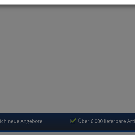
können Sie alle optionalen Cookies einstellen. Sollten Sie optionale
ies ablehnen, wird Ihr Besuch nur mit zwingend notwendigen Cook
eführt. Bitte beachten Sie, dass auf Basis Ihrer Einstellungen womö
 mehr alle Funktionalitäten der Seite zur Verfügung stehen.
tverständlich können Sie die Einstellungen jederzeit widerrufen o
ssen.
mfortfunktionen
renkorb für nächsten Besuch speichern
rsönliche Begrüßung
rketing
lich neue Angebote
Über 6.000 lieferbare Art
fragetools