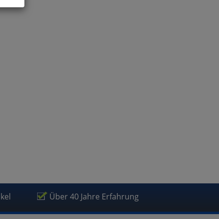
ies
glich
der
ikel
Über 40 Jahre Erfahrung