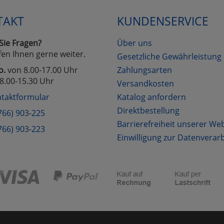
TAKT
KUNDENSERVICE
Cookies
Cookies
Alle Akzeptieren
Einstellungen speichern
Sie Fragen?
Über uns
zu Haupptseite Zustimmung D
zurück
fen Ihnen gerne weiter.
Gesetzliche Gewährleistung
o.
von 8.00-17.00 Uhr
Zahlungsarten
8.00-15.30 Uhr
Versandkosten
taktformular
Katalog anfordern
Direktbestellung
766) 903-225
Barrierefreiheit unserer We
766) 903-223
Einwilligung zur Datenverar