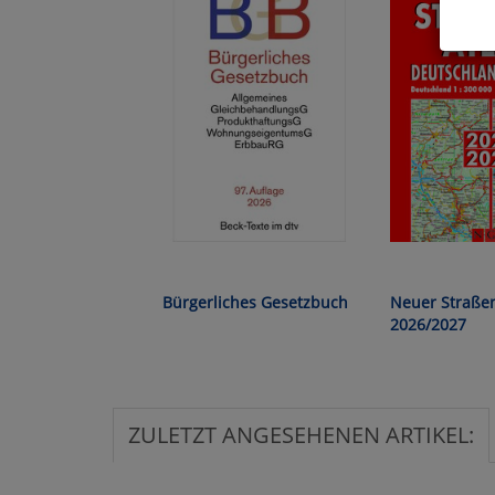
Hier 
Cook
fortg
nicht
Selbs
anpa
Ko
Bürgerliches Gesetzbuch
Neuer Straßen
Wa
2026/2027
Pe
ZULETZT ANGESEHENEN ARTIKEL:
Ma