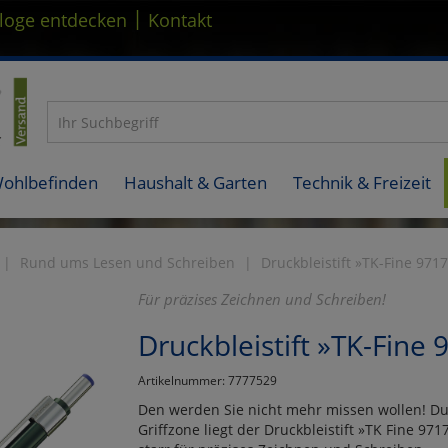
|
loge entdecken
Kontakt
Wohlbefinden
Haushalt & Garten
Technik & Freizeit
Rund ums Lesen und Schreiben
Druckbleistift »TK-Fine 971
Für präzises Zeichnen und Schreiben!
Druckbleistift »TK-Fine 
Artikelnummer: 7777529
Den werden Sie nicht mehr missen wollen! Du
Griffzone liegt der Druckbleistift »TK Fine 97