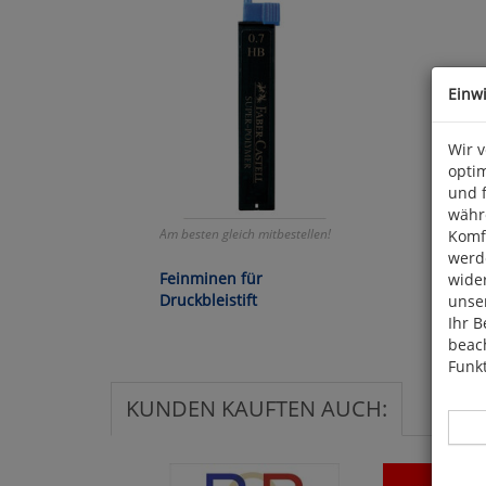
Einw
Wir 
optim
und 
währ
Am besten gleich mitbestellen!
Komfo
werde
Feinminen für
wide
Druckbleistift
unser
Ihr B
beach
Funkt
KUNDEN KAUFTEN AUCH: