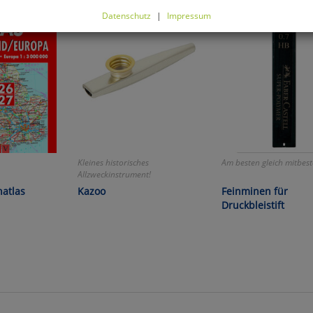
Datenschutz
|
Impressum
können Sie alle optionalen Cookies einstellen. Sollten Sie optionale
ies ablehnen, wird Ihr Besuch nur mit zwingend notwendigen Cook
eführt. Bitte beachten Sie, dass auf Basis Ihrer Einstellungen womö
 mehr alle Funktionalitäten der Seite zur Verfügung stehen.
tverständlich können Sie die Einstellungen jederzeit widerrufen o
ssen.
mfortfunktionen
Kleines historisches
Am besten gleich mitbest
Allzweckinstrument!
atlas
Kazoo
Feinminen für
renkorb für nächsten Besuch speichern
Druckbleistift
rsönliche Begrüßung
rketing