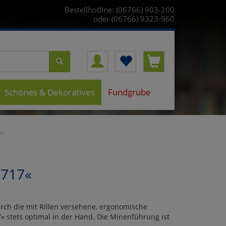
Bestellhotline: (06766) 903-200
oder (06766) 9323-960
Schönes & Dekoratives
Fundgrube
7«
9717«
rch die mit Rillen versehene, ergonomische
17« stets optimal in der Hand. Die Minenführung ist