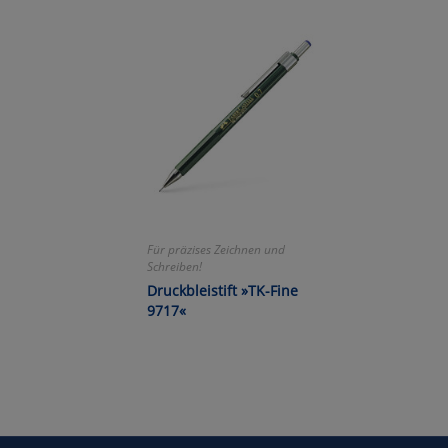
Um
Für präzises Zeichnen und
Schreiben!
Druckbleistift »TK-Fine
9717«