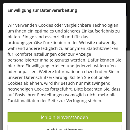
Kompletten Head der Seite überspringen
(06766) 903-200
oder (06766) 9323-960
Einwilligung zur Datenverarbeitung
Wir verwenden Cookies oder vergleichbare Technologien
um Ihnen ein optimales und sicheres Einkaufserlebnis zu
bieten. Einige sind essenziell und für das
ordnungsgemäße Funktionieren der Website notwendig
während andere lediglich zu anonymen Statistikzwecken,
für Komforteinstellungen oder zur Anzeige
personalisierter Inhalte genutzt werden. Dafür können Sie
Startseite
Bücher
Downloads
Zeitschriften
hier Ihre Einwilligung erteilen und jederzeit widerrufen
Der Falke
oder anpassen. Weitere Informationen dazu finden Sie in
unserer Datenschutzerklärung. Sollten Sie optionale
Zugvogelmusik und Zugvogelmusikschule
Cookies ablehnen, wird Ihr Besuch nur mit zwingend
notwendigen Cookies fortgeführt. Bitte beachten Sie, dass
auf Basis Ihrer Einstellungen womöglich nicht mehr alle
Funktionalitäten der Seite zur Verfügung stehen.
Datenverarbeitung -
Ich bin einverstanden
Datenverarbeitung -