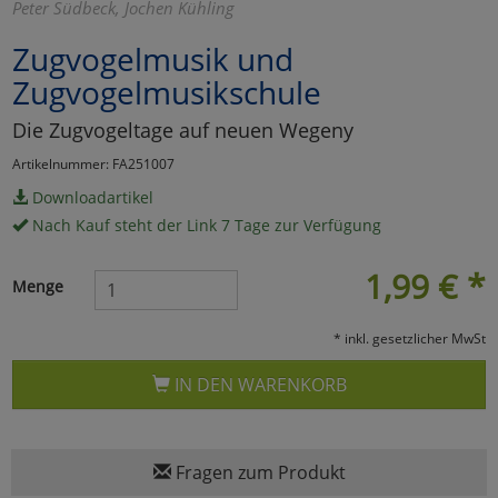
Peter Südbeck, Jochen Kühling
Marketing
Zugvogelmusik und
Zugvogelmusikschule
Umfragetools
Die Zugvogeltage auf neuen Wegeny
Artikelnummer: FA251007
Cookies
Alle Akzeptieren
Downloadartikel
Nach Kauf steht der Link 7 Tage zur Verfügung
Cookies
Einstellungen speichern
1,99
€
*
zu Haupptseite Zustimmun
zurück
Menge
* inkl. gesetzlicher MwSt
IN DEN WARENKORB
Fragen zum Produkt