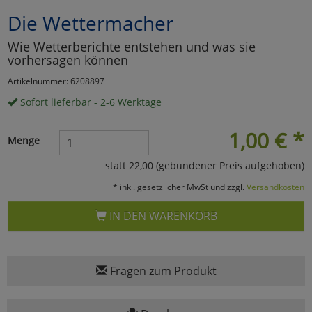
Die Wettermacher
Marketing
Wie Wetterberichte entstehen und was sie
vorhersagen können
Umfragetools
Artikelnummer: 6208897
Sofort lieferbar - 2-6 Werktage
Cookies
Alle Akzeptieren
1,00
€
*
Menge
Cookies
Einstellungen speichern
statt 22,00 (gebundener Preis aufgehoben)
zu Haupptseite Zustimmun
zurück
* inkl. gesetzlicher MwSt und zzgl.
Versandkosten
IN DEN WARENKORB
Fragen zum Produkt