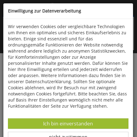
Kompletten Head der Seite überspringen
(06766) 903-200
oder (06766) 9323-960
Einwilligung zur Datenverarbeitung
Wir verwenden Cookies oder vergleichbare Technologien
um Ihnen ein optimales und sicheres Einkaufserlebnis zu
bieten. Einige sind essenziell und für das
ordnungsgemäße Funktionieren der Website notwendig
während andere lediglich zu anonymen Statistikzwecken,
für Komforteinstellungen oder zur Anzeige
personalisierter Inhalte genutzt werden. Dafür können Sie
Startseite
Bücher
Naturwissenschaften
Diverses
hier Ihre Einwilligung erteilen und jederzeit widerrufen
oder anpassen. Weitere Informationen dazu finden Sie in
Die Wettermacher
unserer Datenschutzerklärung. Sollten Sie optionale
Cookies ablehnen, wird Ihr Besuch nur mit zwingend
notwendigen Cookies fortgeführt. Bitte beachten Sie, dass
auf Basis Ihrer Einstellungen womöglich nicht mehr alle
Funktionalitäten der Seite zur Verfügung stehen.
Datenverarbeitung -
Ich bin einverstanden
Datenverarbeitung -