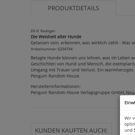
PRODUKTDETAILS
Elli H. Radinger:
Die Weisheit alter Hunde
Gelassen sein, erkennen, was wirklich zählt - Was
Artikelnummer: 6204794
Betagte Hunde können uns lehren, was im Leben wirk
Geschichten von Hund und Mensch, die exemplarisch
Umgang mit Trauer und Verlust. Ein warmherziges Plä
Penguin Random House.
Herstellerinformationen:
Penguin Random House Verlagsgruppe GmbH, Neum
Einw
Wir 
optim
KUNDEN KAUFTEN AUCH:
und 