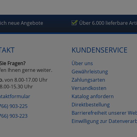
lich neue Angebote
Über 6.000 lieferbare Art
TAKT
KUNDENSERVICE
Sie Fragen?
Über uns
fen Ihnen gerne weiter.
Gewährleistung
o.
von 8.00-17.00 Uhr
Zahlungsarten
8.00-15.30 Uhr
Versandkosten
taktformular
Katalog anfordern
Direktbestellung
766) 903-225
Barrierefreiheit unserer We
766) 903-223
Einwilligung zur Datenverar