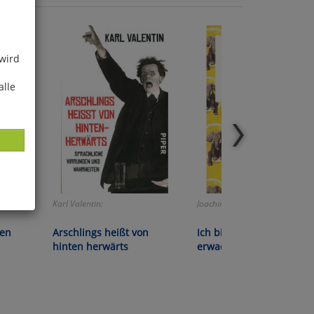
 wird
alle
Karl Valentin:
Joachim Ringelnatz:
ies
hen
Arschlings heißt von
Ich bin so knallvergnügt
glich
hinten herwärts
erwacht
der