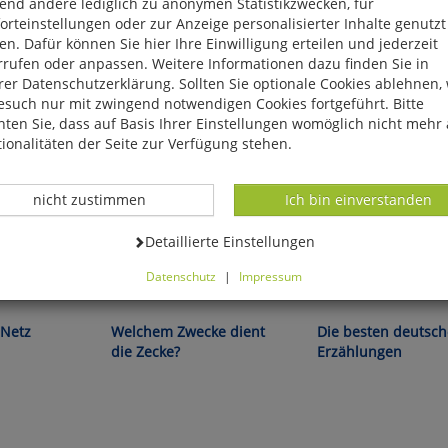
end andere lediglich zu anonymen Statistikzwecken, für
rteinstellungen oder zur Anzeige personalisierter Inhalte genutzt
n. Dafür können Sie hier Ihre Einwilligung erteilen und jederzeit
rrufen oder anpassen. Weitere Informationen dazu finden Sie in
er Datenschutzerklärung. Sollten Sie optionale Cookies ablehnen,
esuch nur mit zwingend notwendigen Cookies fortgeführt. Bitte
ten Sie, dass auf Basis Ihrer Einstellungen womöglich nicht mehr 
ionalitäten der Seite zur Verfügung stehen.
Datenverarbeitung -
Datenverarbeitung -
nicht zustimmen
Ich bin einverstanden
Datenverarbeitung -
Detaillierte Einstellungen
Datenschutz
|
Impressum
, Schmutz und
Dr. med. Petra Sommer
können Sie alle optionalen Cookies einstellen. Sollten Sie optionale
ies ablehnen, wird Ihr Besuch nur mit zwingend notwendigen Cook
Netz
Welchem Zwecke dient
Die besten deutsc
eführt. Bitte beachten Sie, dass auf Basis Ihrer Einstellungen womö
die Zecke?
Erzählungen
 mehr alle Funktionalitäten der Seite zur Verfügung stehen.
tverständlich können Sie die Einstellungen jederzeit widerrufen o
ssen.