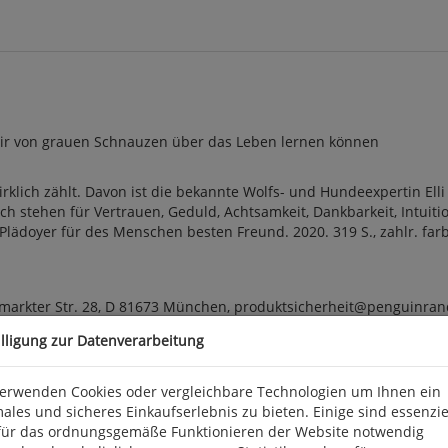
 wir von grauen Schnauzen über das Leben lernen können
lich zählt. Davon ist die bekannte Wolfs- und Hundeexpertin Elli
 stehen für Vertrauen, Geduld, Achtsamkeit, Dankbarkeit, Intuitio
doyer für des Menschen besten Freund. 2020. 319 S., zahlr. farbige 
arkter Str. 28, D 81673 München, produktsicherheit@penguinra
illigung zur Datenverarbeitung
verwenden Cookies oder vergleichbare Technologien um Ihnen ein
ales und sicheres Einkaufserlebnis zu bieten. Einige sind essenzie
für das ordnungsgemäße Funktionieren der Website notwendig