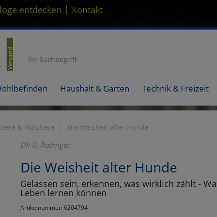
|
loge entdecken
Kontakt
Wohlbefinden
Haushalt & Garten
Technik & Freizeit
tiere & Nutztiere
Die Weisheit alter Hunde
Elli H. Radinger:
Die Weisheit alter Hunde
Gelassen sein, erkennen, was wirklich zählt - 
Leben lernen können
Artikelnummer: 6204794