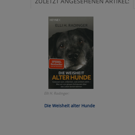
ZULETZT ANGESEHENEN ARTIKEL:
Ko
Wa
Pe
Ma
Um
Elli H. Radinger:
Die Weisheit alter Hunde