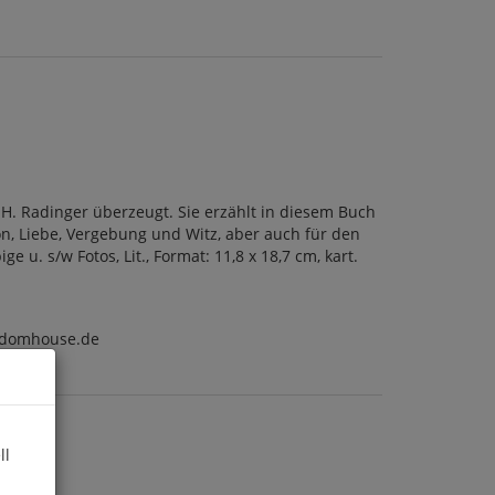
 H. Radinger überzeugt. Sie erzählt in diesem Buch
n, Liebe, Vergebung und Witz, aber auch für den
u. s/w Fotos, Lit., Format: 11,8 x 18,7 cm, kart.
ndomhouse.de
ll