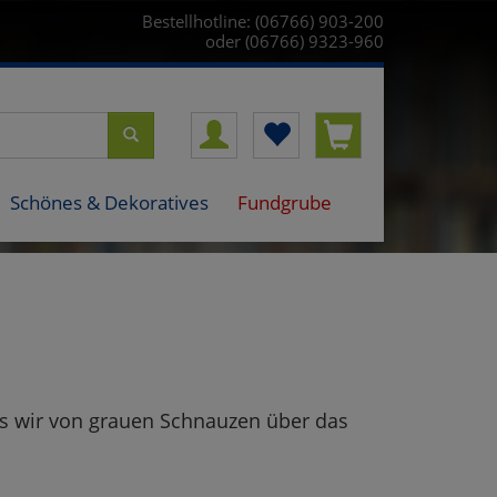
Bestellhotline: (06766) 903-200
oder (06766) 9323-960
Schönes & Dekoratives
Fundgrube
Was wir von grauen Schnauzen über das