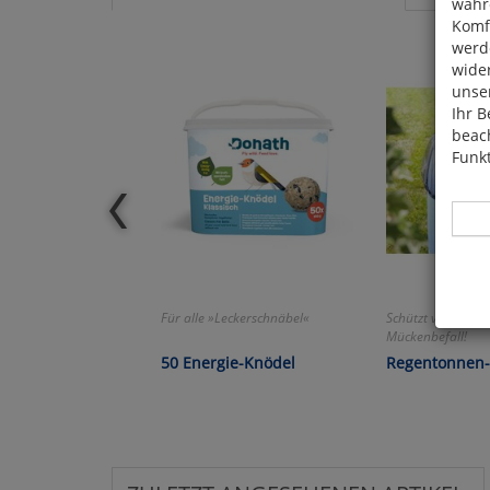
währ
Komfo
werde
wide
unser
Ihr B
beach
Funkt
Für alle »Leckerschnäbel«
Schützt vor Laub
Hier 
Mückenbefall!
Cook
50 Energie-Knödel
Regentonnen-
fortg
nicht
Selbs
anpa