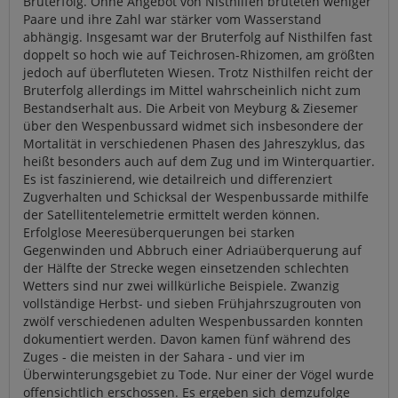
Bruterfolg. Ohne Angebot von Nisthilfen brüteten weniger
Paare und ihre Zahl war stärker vom Wasserstand
abhängig. Insgesamt war der Bruterfolg auf Nisthilfen fast
doppelt so hoch wie auf Teichrosen-Rhizomen, am größten
jedoch auf überfluteten Wiesen. Trotz Nisthilfen reicht der
Bruterfolg allerdings im Mittel wahrscheinlich nicht zum
Bestandserhalt aus. Die Arbeit von Meyburg & Ziesemer
über den Wespenbussard widmet sich insbesondere der
Mortalität in verschiedenen Phasen des Jahreszyklus, das
heißt besonders auch auf dem Zug und im Winterquartier.
Es ist faszinierend, wie detailreich und differenziert
Zugverhalten und Schicksal der Wespenbussarde mithilfe
der Satellitentelemetrie ermittelt werden können.
Erfolglose Meeresüberquerungen bei starken
Gegenwinden und Abbruch einer Adriaüberquerung auf
der Hälfte der Strecke wegen einsetzenden schlechten
Wetters sind nur zwei willkürliche Beispiele. Zwanzig
vollständige Herbst- und sieben Frühjahrszugrouten von
zwölf verschiedenen adulten Wespenbussarden konnten
dokumentiert werden. Davon kamen fünf während des
Zuges - die meisten in der Sahara - und vier im
Überwinterungsgebiet zu Tode. Nur einer der Vögel wurde
offensichtlich erschossen. Es ergeben sich demzufolge