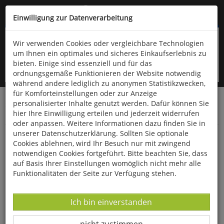
Kompletten Head der Seite überspringen
(06766) 903-200
oder (06766) 9323-960
Einwilligung zur Datenverarbeitung
Wir verwenden Cookies oder vergleichbare Technologien
um Ihnen ein optimales und sicheres Einkaufserlebnis zu
bieten. Einige sind essenziell und für das
ordnungsgemäße Funktionieren der Website notwendig
während andere lediglich zu anonymen Statistikzwecken,
für Komforteinstellungen oder zur Anzeige
personalisierter Inhalte genutzt werden. Dafür können Sie
Startseite
Bücher
Downloads
Zeitschriften
hier Ihre Einwilligung erteilen und jederzeit widerrufen
Die Vogelwelt
oder anpassen. Weitere Informationen dazu finden Sie in
unserer Datenschutzerklärung. Sollten Sie optionale
Die Vogelwelt 141 (2024) Heft 4
Cookies ablehnen, wird Ihr Besuch nur mit zwingend
notwendigen Cookies fortgeführt. Bitte beachten Sie, dass
auf Basis Ihrer Einstellungen womöglich nicht mehr alle
Funktionalitäten der Seite zur Verfügung stehen.
Datenverarbeitung -
Ich bin einverstanden
Datenverarbeitung -