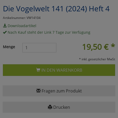
Die Vogelwelt 141 (2024) Heft 4
Marketing
Artikelnummer: VW14104
Umfragetools
Downloadartikel
Nach Kauf steht der Link 7 Tage zur Verfügung
Cookies
19,50
€
*
Alle Akzeptieren
Menge
Cookies
Einstellungen speichern
* inkl. gesetzlicher MwSt
zu Haupptseite Zustimmun
zurück
IN DEN WARENKORB
Fragen zum Produkt
Drucken