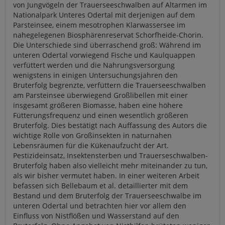
von Jungvögeln der Trauerseeschwalben auf Altarmen im
Nationalpark Unteres Odertal mit derjenigen auf dem
Parsteinsee, einem mesotrophen Klarwassersee im
nahegelegenen Biosphärenreservat Schorfheide-Chorin.
Die Unterschiede sind überraschend groß: Während im
unteren Odertal vorwiegend Fische und Kaulquappen
verfüttert werden und die Nahrungsversorgung
wenigstens in einigen Untersuchungsjahren den
Bruterfolg begrenzte, verfüttern die Trauerseeschwalben
am Parsteinsee überwiegend Großlibellen mit einer
insgesamt größeren Biomasse, haben eine höhere
Fütterungsfrequenz und einen wesentlich größeren
Bruterfolg. Dies bestätigt nach Auffassung des Autors die
wichtige Rolle von Großinsekten in naturnahen
Lebensräumen für die Kükenaufzucht der Art.
Pestizideinsatz, Insektensterben und Trauerseschwalben-
Bruterfolg haben also vielleicht mehr miteinander zu tun,
als wir bisher vermutet haben. In einer weiteren Arbeit
befassen sich Bellebaum et al. detaillierter mit dem
Bestand und dem Bruterfolg der Trauerseeschwalbe im
unteren Odertal und betrachten hier vor allem den
Einfluss von Nistflößen und Wasserstand auf den