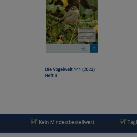
Wa
Pe
Ma
Um
Die Vogelwelt 141 (2023)
Heft 3
Kein Mindestbestellwert
Täg