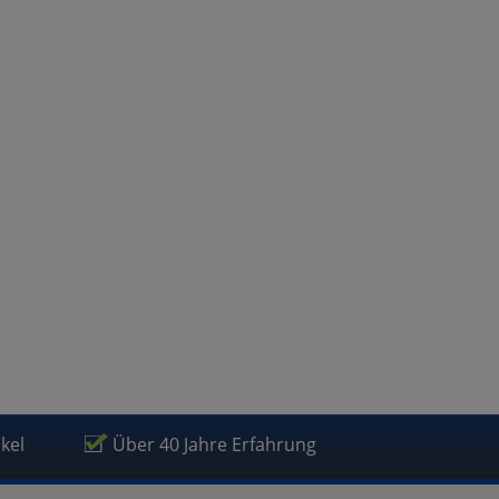
atenverarbeitung (Seitenende)
ikel
Über 40 Jahre Erfahrung