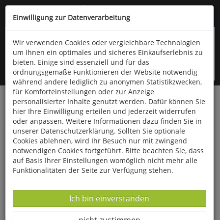
Kompletten Head der Seite überspringen
(06766) 903-200
oder (06766) 9323-960
Einwilligung zur Datenverarbeitung
Wir verwenden Cookies oder vergleichbare Technologien
um Ihnen ein optimales und sicheres Einkaufserlebnis zu
bieten. Einige sind essenziell und für das
ordnungsgemäße Funktionieren der Website notwendig
während andere lediglich zu anonymen Statistikzwecken,
für Komforteinstellungen oder zur Anzeige
personalisierter Inhalte genutzt werden. Dafür können Sie
Startseite
Bücher
Downloads
Zeitschriften
hier Ihre Einwilligung erteilen und jederzeit widerrufen
Die Vogelwelt
oder anpassen. Weitere Informationen dazu finden Sie in
unserer Datenschutzerklärung. Sollten Sie optionale
Die Vogelwelt 141 (2023) Heft 2
Cookies ablehnen, wird Ihr Besuch nur mit zwingend
notwendigen Cookies fortgeführt. Bitte beachten Sie, dass
auf Basis Ihrer Einstellungen womöglich nicht mehr alle
Funktionalitäten der Seite zur Verfügung stehen.
Datenverarbeitung -
Ich bin einverstanden
Datenverarbeitung -