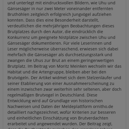
und unterlegt mit eindrucksvollen Bildern, wie Uhu und
Gänsesäger in nur zwei Meter voneinander entfernten
Bruthöhlen zeitgleich erfolgreich Jungvögel aufziehen
konnten. Dass dies eine Besonderheit darstellt,
verdeutlichen die mehrjährigen Beobachtungen dieses
Brutplatzes durch den Autor, die eindrücklich die
Konkurrenz um geeignete Nistplätze zwischen Uhu und
Gänsesäger dokumentieren. Für viele Leserinnen und
Leser möglicherweise überraschend, erwiesen sich dabei
mehrfach die Gänsesäger als durchsetzungsstark und
zwangen die Uhus zur Brut an einem geringerwertigen
Brutplatz. Im Beitrag von Moritz Meinken wechseln wir das
Habitat und die Artengruppe, bleiben aber bei den
Brutvögeln. Der Artikel widmet sich dem Stelzenläufer und
seiner Etablierung von einer Ausnahmeerscheinung zu
einem inzwischen zwar weiterhin sehr seltenen, aber doch
regelmäßigen Brutvogel in Deutschland. Diese
Entwicklung wird auf Grundlage von historischen
Nachweisen und Daten der Meldeplattform ornitho.de
detailliert nachgezeichnet, wofür Kriterien zur besseren
und einheitlichen Einschätzung von Brutverdachten
erarbeitet und angewendet wurden. Der Beitrag zeigt,