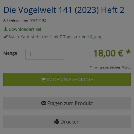
Die Vogelwelt 141 (2023) Heft 2
Marketing
Artikelnummer: VW14102
Umfragetools
Downloadartikel
Nach Kauf steht der Link 7 Tage zur Verfügung
Cookies
18,00
€
*
Alle Akzeptieren
Menge
Cookies
Einstellungen speichern
* inkl. gesetzlicher MwSt
zu Haupptseite Zustimmun
zurück
IN DEN WARENKORB
Fragen zum Produkt
Drucken