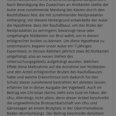
Nach Beendigung des Zuwachses an Nistkästen stellte der
Autor eine zunehmende Meidung der Kästen durch den
Rauhfußkauz fest, die mit zunehmender Nestprädation
einherging. Vor diesem Hintergrund entwickelte der Autor
die Hypothese, dass der Raufußkauz, um das Risiko der
Nestprädation zu verringern, bevorzugt neue oder
umgehängte Nistkästen zur Brut wählt, um in diesen
erfolgreicher brüten zu können. Um diese Hypothese zu
untermauern, begann unser Autor ein 7-jähriges
Experiment, in dessen Rahmen jährlich etwa 80 Nistkästen
umgehängt, also an neuen Stellen des
Untersuchungsgebiets aufgehängt wurden. Welchen
Effekt diese Maßnahme auf die Annahme von Nistkästen
und den Anteil erfolgreicher Bruten des Raufußkauzes
hatte und welche Erkenntnisse sich dadurch für den
Schutz dieser zunehmend bedrohten Art ableiten lassen,
erfahren Sie in dieser Ausgabe der Vogelwelt. Auch im
Beitrag von Christian Harms steht eine Eule im Fokus: der
Uhu. Allerdings nicht allein, denn dieser Artikel beschreibt
die ungewöhnliche Brutnachbarschaft von Uhu und
Gänsesäger an einem Brutplatz in der Oberrheinebene
Baden-Württembergs. Der Beitrag beschreibt detailliert