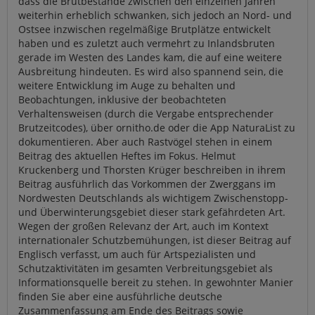
dass die Brutbestände zwischen den einzelnen Jahren
weiterhin erheblich schwanken, sich jedoch an Nord- und
Ostsee inzwischen regelmäßige Brutplätze entwickelt
haben und es zuletzt auch vermehrt zu Inlandsbruten
gerade im Westen des Landes kam, die auf eine weitere
Ausbreitung hindeuten. Es wird also spannend sein, die
weitere Entwicklung im Auge zu behalten und
Beobachtungen, inklusive der beobachteten
Verhaltensweisen (durch die Vergabe entsprechender
Brutzeitcodes), über ornitho.de oder die App NaturaList zu
dokumentieren. Aber auch Rastvögel stehen in einem
Beitrag des aktuellen Heftes im Fokus. Helmut
Kruckenberg und Thorsten Krüger beschreiben in ihrem
Beitrag ausführlich das Vorkommen der Zwerggans im
Nordwesten Deutschlands als wichtigem Zwischenstopp-
und Überwinterungsgebiet dieser stark gefährdeten Art.
Wegen der großen Relevanz der Art, auch im Kontext
internationaler Schutzbemühungen, ist dieser Beitrag auf
Englisch verfasst, um auch für Artspezialisten und
Schutzaktivitäten im gesamten Verbreitungsgebiet als
Informationsquelle bereit zu stehen. In gewohnter Manier
finden Sie aber eine ausführliche deutsche
Zusammenfassung am Ende des Beitrags sowie