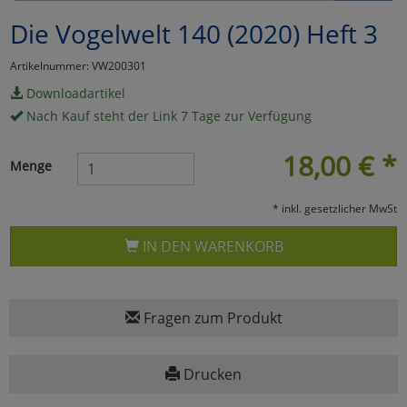
Die Vogelwelt 140 (2020) Heft 3
Marketing
Artikelnummer: VW200301
Umfragetools
Downloadartikel
Nach Kauf steht der Link 7 Tage zur Verfügung
Cookies
Alle Akzeptieren
18,00
€
*
Menge
Cookies
Einstellungen speichern
* inkl. gesetzlicher MwSt
zu Haupptseite Zustimmun
zurück
IN DEN WARENKORB
Fragen zum Produkt
Drucken