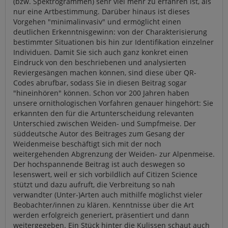
(bzw. Spektrogrammen) sehr viel mehr zu erfahren ist, als
nur eine Artbestimmung. Darüber hinaus ist dieses
Vorgehen "minimalinvasiv" und ermöglicht einen
deutlichen Erkenntnisgewinn: von der Charakterisierung
bestimmter Situationen bis hin zur Identifikation einzelner
Individuen. Damit Sie sich auch ganz konkret einen
Eindruck von den beschriebenen und analysierten
Reviergesängen machen können, sind diese über QR-
Codes abrufbar, sodass Sie in diesen Beitrag sogar
"hineinhören" können. Schon vor 200 Jahren haben
unsere ornithologischen Vorfahren genauer hingehört: Sie
erkannten den für die Artunterscheidung relevanten
Unterschied zwischen Weiden- und Sumpfmeise. Der
süddeutsche Autor des Beitrages zum Gesang der
Weidenmeise beschäftigt sich mit der noch
weitergehenden Abgrenzung der Weiden- zur Alpenmeise.
Der hochspannende Beitrag ist auch deswegen so
lesenswert, weil er sich vorbildlich auf Citizen Science
stützt und dazu aufruft, die Verbreitung so nah
verwandter (Unter-)Arten auch mithilfe möglichst vieler
Beobachter/innen zu klären. Kenntnisse über die Art
werden erfolgreich generiert, präsentiert und dann
weitergegeben. Ein Stück hinter die Kulissen schaut auch