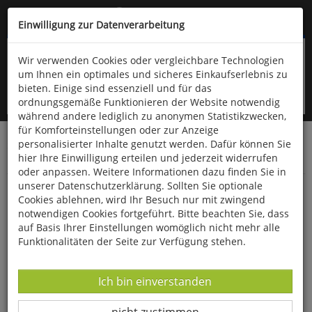
Kompletten Head der Seite überspringen
(06766) 903-200
oder (06766) 9323-960
Einwilligung zur Datenverarbeitung
Wir verwenden Cookies oder vergleichbare Technologien
um Ihnen ein optimales und sicheres Einkaufserlebnis zu
bieten. Einige sind essenziell und für das
ordnungsgemäße Funktionieren der Website notwendig
während andere lediglich zu anonymen Statistikzwecken,
für Komforteinstellungen oder zur Anzeige
personalisierter Inhalte genutzt werden. Dafür können Sie
Startseite
Bücher
Downloads
Zeitschriften
hier Ihre Einwilligung erteilen und jederzeit widerrufen
Die Vogelwelt
oder anpassen. Weitere Informationen dazu finden Sie in
unserer Datenschutzerklärung. Sollten Sie optionale
Die Vogelwelt 140 (2020) Heft 3
Cookies ablehnen, wird Ihr Besuch nur mit zwingend
notwendigen Cookies fortgeführt. Bitte beachten Sie, dass
auf Basis Ihrer Einstellungen womöglich nicht mehr alle
Funktionalitäten der Seite zur Verfügung stehen.
Datenverarbeitung -
Ich bin einverstanden
Datenverarbeitung -