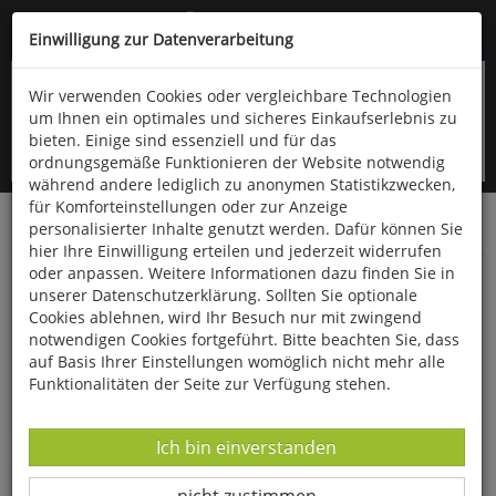
Kompletten Head der Seite überspringen
(06766) 903-200
oder (06766) 9323-960
Einwilligung zur Datenverarbeitung
Wir verwenden Cookies oder vergleichbare Technologien
um Ihnen ein optimales und sicheres Einkaufserlebnis zu
bieten. Einige sind essenziell und für das
ordnungsgemäße Funktionieren der Website notwendig
während andere lediglich zu anonymen Statistikzwecken,
für Komforteinstellungen oder zur Anzeige
personalisierter Inhalte genutzt werden. Dafür können Sie
Startseite
Bücher
Geschichte
Archäologie
hier Ihre Einwilligung erteilen und jederzeit widerrufen
oder anpassen. Weitere Informationen dazu finden Sie in
Die Urgeschichte Europas
unserer Datenschutzerklärung. Sollten Sie optionale
Cookies ablehnen, wird Ihr Besuch nur mit zwingend
notwendigen Cookies fortgeführt. Bitte beachten Sie, dass
auf Basis Ihrer Einstellungen womöglich nicht mehr alle
Funktionalitäten der Seite zur Verfügung stehen.
Datenverarbeitung -
Ich bin einverstanden
Datenverarbeitung -