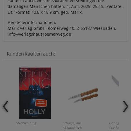
sondern auch, welche sakralen Vorstellungen die
damaligen Menschen hatten. 4. Aufl. 2025. 255 S., Zeittafel,
Lit., Format: 13,8 x 18,9 cm, geb. Marix.
Herstellerinformationen:
Marix Verlag GmbH, Römerweg 10, D 65187 Wiesbaden,
info@verlagshausroemerweg.de
Kunden kauften auch:
Stephen King:
Schärfe, die
Handgefertigt
beeindruckt!
seit 1872!