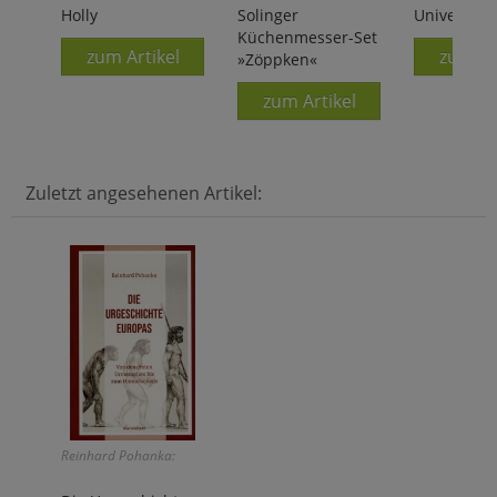
Holly
Solinger
Universalm
Küchenmesser-Set
zum Artikel
zum Ar
»Zöppken«
zum Artikel
Zuletzt angesehenen Artikel:
Reinhard Pohanka: