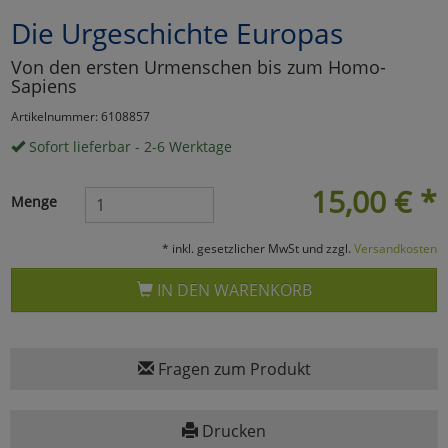
Die Urgeschichte Europas
Marketing
Von den ersten Urmenschen bis zum Homo-
Sapiens
Umfragetools
Artikelnummer: 6108857
Sofort lieferbar - 2-6 Werktage
Cookies
Alle Akzeptieren
15,00
€
*
Menge
Cookies
Einstellungen speichern
* inkl. gesetzlicher MwSt und zzgl.
Versandkosten
zu Haupptseite Zustimmun
zurück
IN DEN WARENKORB
Fragen zum Produkt
Drucken