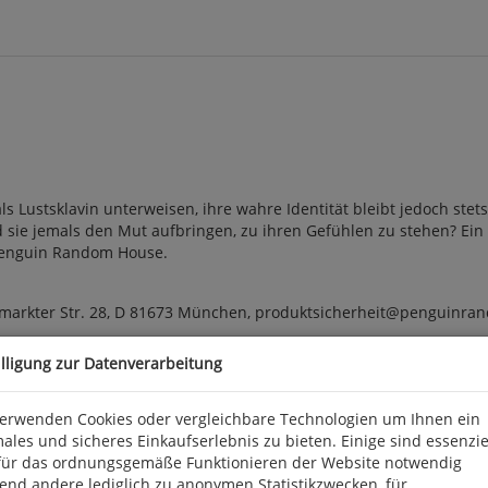
als Lustsklavin unterweisen, ihre wahre Identität bleibt jedoch st
d sie jemals den Mut aufbringen, zu ihren Gefühlen zu stehen? Ein 
t. Penguin Random House.
arkter Str. 28, D 81673 München, produktsicherheit@penguinra
illigung zur Datenverarbeitung
verwenden Cookies oder vergleichbare Technologien um Ihnen ein
ales und sicheres Einkaufserlebnis zu bieten. Einige sind essenzie
für das ordnungsgemäße Funktionieren der Website notwendig
end andere lediglich zu anonymen Statistikzwecken, für