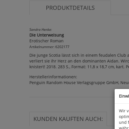
PRODUKTDETAILS
Sandra Henke:
Die Unterweisung
Erotischer Roman
Artikelnummer: 6202177
Die junge Scotia lässt sich in einem feudalen Club 
verliert sie ihr Herz an den dominanten Aidan. Wir
knistert! 2018. 283 S., Format: 11,8 x 18,7 cm, kar
Herstellerinformationen:
Penguin Random House Verlagsgruppe GmbH, Neum
Einw
Wir 
optim
KUNDEN KAUFTEN AUCH:
und 
währ