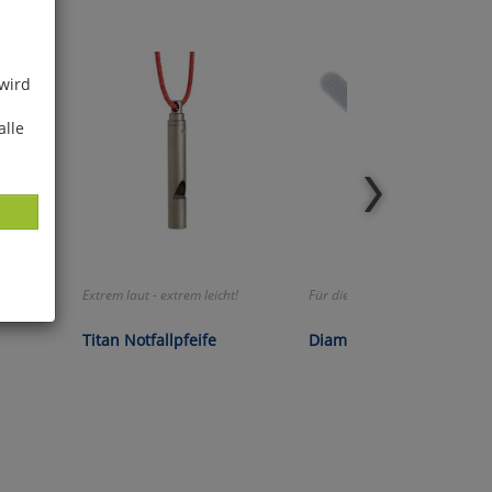
 wird
alle
 schwer
Extrem laut - extrem leicht!
Für die perfekte Pflege!
ies
Titan Notfallpfeife
Diamantstaub-Nagelfeil
glich
der