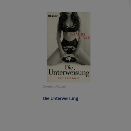
Ko
Wa
Pe
Ma
Um
Sandra Henke:
Die Unterweisung