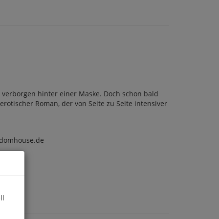
ets verborgen hinter einer Maske. Doch schon bald
erotischer Roman, der von Seite zu Seite intensiver
ndomhouse.de
ll