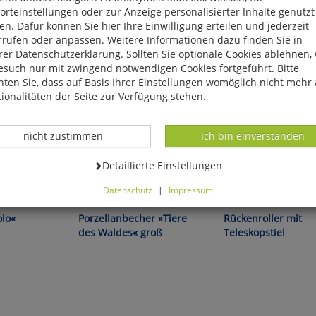
rteinstellungen oder zur Anzeige personalisierter Inhalte genutzt
n. Dafür können Sie hier Ihre Einwilligung erteilen und jederzeit
rrufen oder anpassen. Weitere Informationen dazu finden Sie in
er Datenschutzerklärung. Sollten Sie optionale Cookies ablehnen,
esuch nur mit zwingend notwendigen Cookies fortgeführt. Bitte
ten Sie, dass auf Basis Ihrer Einstellungen womöglich nicht mehr 
ionalitäten der Seite zur Verfügung stehen.
Datenverarbeitung -
Datenverarbeitung -
nicht zustimmen
Ich bin einverstanden
Datenverarbeitung -
Detaillierte Einstellungen
l hin!
Rustikale Eleganz!
Wohltuende Massage für
Datenschutz
|
Impressum
erreichbare Stellen!
können Sie alle optionalen Cookies einstellen. Sollten Sie optionale
ies ablehnen, wird Ihr Besuch nur mit zwingend notwendigen Cook
olo«
Porzellanbecher »Tiere
Rückenroller mit
eführt. Bitte beachten Sie, dass auf Basis Ihrer Einstellungen womö
des Waldes« groß
Teleskopstiel
 mehr alle Funktionalitäten der Seite zur Verfügung stehen.
tverständlich können Sie die Einstellungen jederzeit widerrufen o
ssen.