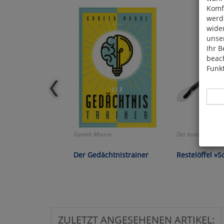
Komfo
werde
wide
unser
Ihr B
beach
Funkt
Gareth Moore:
Der kommt überal
Hier 
Cook
Der Gedächtnistrainer
Restelöffel »S
fortg
nicht
Selbs
anpa
ZULETZT ANGESEHENEN ARTIKEL: