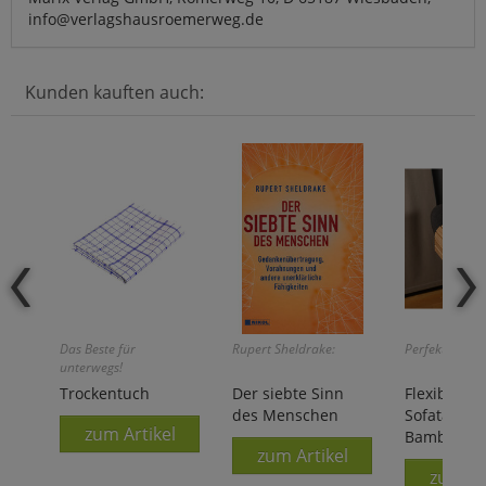
info@verlagshausroemerweg.de
Kunden kauften auch:
Das Beste für
Rupert Sheldrake:
Perfekt durch
unterwegs!
Trockentuch
Der siebte Sinn
Flexibles
des Menschen
Sofatablett
zum Artikel
Bambus
zum Artikel
zum Ar