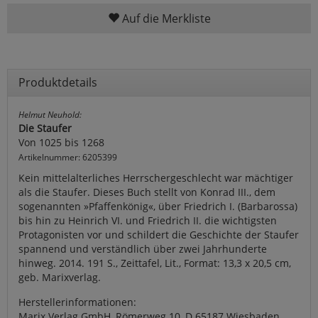
Auf die Merkliste
Produktdetails
Helmut Neuhold:
Die Staufer
Von 1025 bis 1268
Artikelnummer: 6205399
Kein mittelalterliches Herrschergeschlecht war mächtiger
als die Staufer. Dieses Buch stellt von Konrad III., dem
sogenannten »Pfaffenkönig«, über Friedrich I. (Barbarossa)
bis hin zu Heinrich VI. und Friedrich II. die wichtigsten
Protagonisten vor und schildert die Geschichte der Staufer
spannend und verständlich über zwei Jahrhunderte
hinweg. 2014. 191 S., Zeittafel, Lit., Format: 13,3 x 20,5 cm,
geb. Marixverlag.
Herstellerinformationen:
Marix Verlag GmbH, Römerweg 10, D 65187 Wiesbaden,