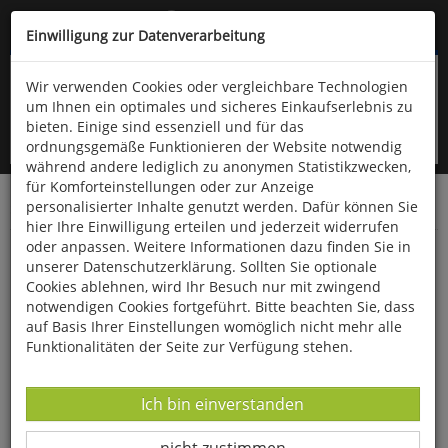
Kompletten Head der Seite überspringen
(06766) 903-200
oder (06766) 9323-960
Einwilligung zur Datenverarbeitung
Wir verwenden Cookies oder vergleichbare Technologien
um Ihnen ein optimales und sicheres Einkaufserlebnis zu
bieten. Einige sind essenziell und für das
ordnungsgemäße Funktionieren der Website notwendig
während andere lediglich zu anonymen Statistikzwecken,
für Komforteinstellungen oder zur Anzeige
personalisierter Inhalte genutzt werden. Dafür können Sie
Startseite
Bücher
Geschichte
Mittelalter
hier Ihre Einwilligung erteilen und jederzeit widerrufen
oder anpassen. Weitere Informationen dazu finden Sie in
Die Staufer
unserer Datenschutzerklärung. Sollten Sie optionale
Cookies ablehnen, wird Ihr Besuch nur mit zwingend
notwendigen Cookies fortgeführt. Bitte beachten Sie, dass
auf Basis Ihrer Einstellungen womöglich nicht mehr alle
Funktionalitäten der Seite zur Verfügung stehen.
Datenverarbeitung -
Ich bin einverstanden
Datenverarbeitung -