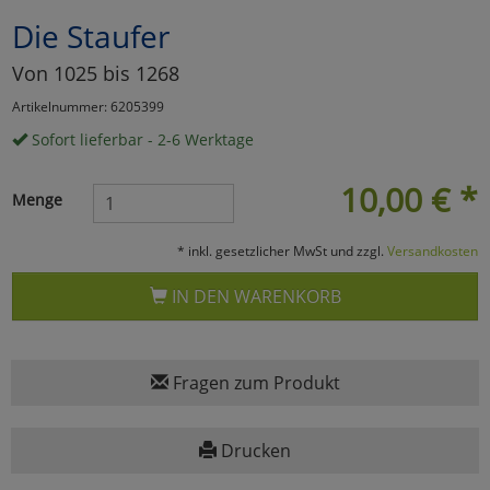
Die Staufer
Marketing
Von 1025 bis 1268
Umfragetools
Artikelnummer: 6205399
Sofort lieferbar - 2-6 Werktage
Cookies
Alle Akzeptieren
10,00
€
*
Menge
Cookies
Einstellungen speichern
* inkl. gesetzlicher MwSt und zzgl.
Versandkosten
zu Haupptseite Zustimmun
zurück
IN DEN WARENKORB
Fragen zum Produkt
Drucken