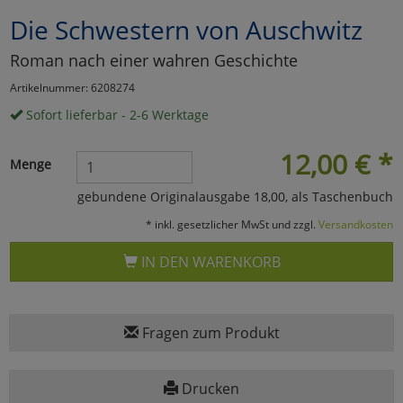
Die Schwestern von Auschwitz
Marketing
Roman nach einer wahren Geschichte
Umfragetools
Artikelnummer: 6208274
Sofort lieferbar - 2-6 Werktage
Cookies
Alle Akzeptieren
12,00
€
*
Menge
Cookies
Einstellungen speichern
gebundene Originalausgabe 18,00, als Taschenbuch
* inkl. gesetzlicher MwSt und zzgl.
Versandkosten
zu Haupptseite Zustimmun
zurück
IN DEN WARENKORB
Fragen zum Produkt
Drucken