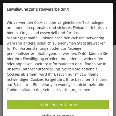
Kompletten Head der Seite überspringen
(06766) 903-200
oder (06766) 9323-960
Einwilligung zur Datenverarbeitung
Wir verwenden Cookies oder vergleichbare Technologien
um Ihnen ein optimales und sicheres Einkaufserlebnis zu
bieten. Einige sind essenziell und für das
ordnungsgemäße Funktionieren der Website notwendig
während andere lediglich zu anonymen Statistikzwecken,
für Komforteinstellungen oder zur Anzeige
personalisierter Inhalte genutzt werden. Dafür können Sie
Startseite
Bücher
Literatur
Belletristik
hier Ihre Einwilligung erteilen und jederzeit widerrufen
oder anpassen. Weitere Informationen dazu finden Sie in
Die Schwestern von Auschwitz
unserer Datenschutzerklärung. Sollten Sie optionale
Cookies ablehnen, wird Ihr Besuch nur mit zwingend
notwendigen Cookies fortgeführt. Bitte beachten Sie, dass
auf Basis Ihrer Einstellungen womöglich nicht mehr alle
Funktionalitäten der Seite zur Verfügung stehen.
Datenverarbeitung -
Ich bin einverstanden
Datenverarbeitung -