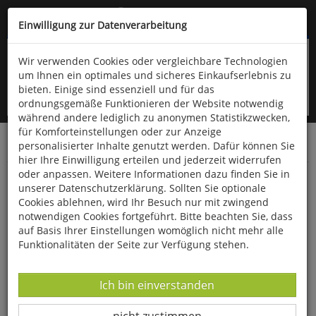
Kompletten Head der Seite überspringen
(06766) 903-200
oder (06766) 9323-960
Einwilligung zur Datenverarbeitung
Wir verwenden Cookies oder vergleichbare Technologien
um Ihnen ein optimales und sicheres Einkaufserlebnis zu
bieten. Einige sind essenziell und für das
ordnungsgemäße Funktionieren der Website notwendig
während andere lediglich zu anonymen Statistikzwecken,
für Komforteinstellungen oder zur Anzeige
personalisierter Inhalte genutzt werden. Dafür können Sie
Startseite
Bücher
Literatur
Belletristik
hier Ihre Einwilligung erteilen und jederzeit widerrufen
oder anpassen. Weitere Informationen dazu finden Sie in
Die Schuld des Dr. Berka
unserer Datenschutzerklärung. Sollten Sie optionale
Cookies ablehnen, wird Ihr Besuch nur mit zwingend
notwendigen Cookies fortgeführt. Bitte beachten Sie, dass
auf Basis Ihrer Einstellungen womöglich nicht mehr alle
Funktionalitäten der Seite zur Verfügung stehen.
Datenverarbeitung -
Ich bin einverstanden
Datenverarbeitung -