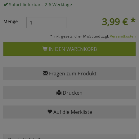
Sofort lieferbar - 2-6 Werktage
Marketing
3,99
€
*
Menge
Umfragetools
* inkl. gesetzlicher MwSt und zzgl.
Versandkosten
IN DEN WARENKORB
Cookies
Alle Akzeptieren
Cookies
Einstellungen speichern
Fragen zum Produkt
zu Haupptseite Zustimmun
zurück
Drucken
Auf die Merkliste