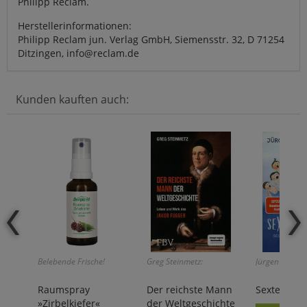
Philipp Reclam.
Herstellerinformationen:
Philipp Reclam jun. Verlag GmbH, Siemensstr. 32, D 71254
Ditzingen, info@reclam.de
Kunden kauften auch:
Belebende Frische!
Greg Steinmetz:
Jürgen von de
Raumspray
Der reichste Mann
Sextextsext
»Zirbelkiefer«
der Weltgeschichte