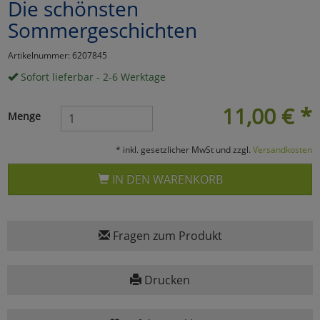
Die schönsten
Marketing
Sommergeschichten
Artikelnummer: 6207845
Umfragetools
Sofort lieferbar - 2-6 Werktage
11,00
€
*
Menge
Cookies
Alle Akzeptieren
Cookies
* inkl. gesetzlicher MwSt und zzgl.
Versandkosten
Einstellungen speichern
IN DEN WARENKORB
zu Haupptseite Zustimmun
zurück
Fragen zum Produkt
Drucken