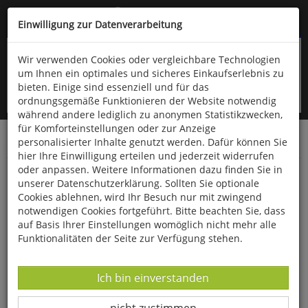
Kompletten Head der Seite überspringen
(06766) 903-200
oder (06766) 9323-960
Einwilligung zur Datenverarbeitung
Wir verwenden Cookies oder vergleichbare Technologien
um Ihnen ein optimales und sicheres Einkaufserlebnis zu
bieten. Einige sind essenziell und für das
ordnungsgemäße Funktionieren der Website notwendig
während andere lediglich zu anonymen Statistikzwecken,
für Komforteinstellungen oder zur Anzeige
personalisierter Inhalte genutzt werden. Dafür können Sie
Startseite
Bücher
Literatur
Diverses
hier Ihre Einwilligung erteilen und jederzeit widerrufen
oder anpassen. Weitere Informationen dazu finden Sie in
Die schönsten Sommergeschichten
unserer Datenschutzerklärung. Sollten Sie optionale
Cookies ablehnen, wird Ihr Besuch nur mit zwingend
notwendigen Cookies fortgeführt. Bitte beachten Sie, dass
auf Basis Ihrer Einstellungen womöglich nicht mehr alle
Funktionalitäten der Seite zur Verfügung stehen.
Datenverarbeitung -
Ich bin einverstanden
Datenverarbeitung -