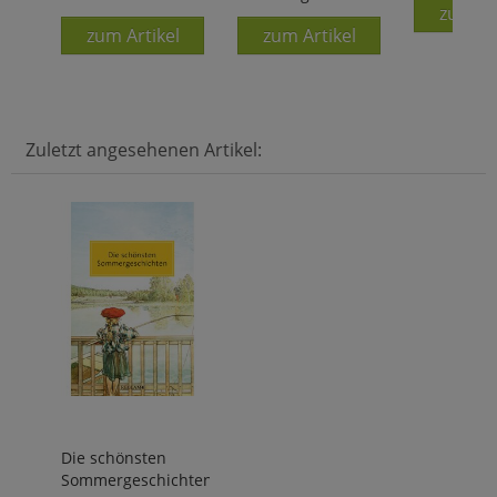
zum Ar
zum Artikel
zum Artikel
Zuletzt angesehenen Artikel:
Die schönsten
Sommergeschichten