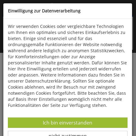
Kompletten Head der Seite überspringen
(06766) 903-200
oder (06766) 9323-960
Einwilligung zur Datenverarbeitung
Wir verwenden Cookies oder vergleichbare Technologien
um Ihnen ein optimales und sicheres Einkaufserlebnis zu
bieten. Einige sind essenziell und für das
ordnungsgemäße Funktionieren der Website notwendig
während andere lediglich zu anonymen Statistikzwecken,
für Komforteinstellungen oder zur Anzeige
personalisierter Inhalte genutzt werden. Dafür können Sie
Startseite
Bücher
Literatur
Diverses
hier Ihre Einwilligung erteilen und jederzeit widerrufen
oder anpassen. Weitere Informationen dazu finden Sie in
Die schönsten deutschen Gedichte
unserer Datenschutzerklärung. Sollten Sie optionale
Cookies ablehnen, wird Ihr Besuch nur mit zwingend
notwendigen Cookies fortgeführt. Bitte beachten Sie, dass
auf Basis Ihrer Einstellungen womöglich nicht mehr alle
Funktionalitäten der Seite zur Verfügung stehen.
Datenverarbeitung -
Ich bin einverstanden
Datenverarbeitung -