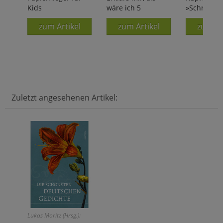
Kids
wäre ich 5
»Schnecke
zum Artikel
zum Artikel
zum Ar
Zuletzt angesehenen Artikel:
Lukas Moritz (Hrsg.):