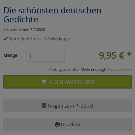
Die schönsten deutschen
Marketing
Gedichte
Umfragetools
Artikelnummer: 6206020
Sofort lieferbar - 2-6 Werktage
Cookies
Alle Akzeptieren
9,95
€
*
Menge
Cookies
Einstellungen speichern
* inkl. gesetzlicher MwSt und zzgl.
Versandkosten
zu Haupptseite Zustimmun
zurück
IN DEN WARENKORB
Fragen zum Produkt
Drucken