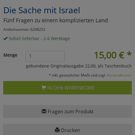
Die Sache mit Israel
Marketing
Fünf Fragen zu einem komplizierten Land
Umfragetools
Artikelnummer: 6208252
Sofort lieferbar - 2-6 Werktage
Cookies
Alle Akzeptieren
15,00
€
*
Menge
Cookies
Einstellungen speichern
gebundene Originalausgabe 22,00, als Taschenbuch
* inkl. gesetzlicher MwSt und zzgl.
Versandkosten
zu Haupptseite Zustimmun
zurück
IN DEN WARENKORB
Fragen zum Produkt
Drucken