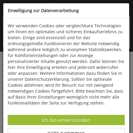
Kompletten Head der Seite überspringen
(06766) 903-200
oder (06766) 9323-960
Einwilligung zur Datenverarbeitung
Wir verwenden Cookies oder vergleichbare Technologien
um Ihnen ein optimales und sicheres Einkaufserlebnis zu
bieten. Einige sind essenziell und für das
ordnungsgemäße Funktionieren der Website notwendig
während andere lediglich zu anonymen Statistikzwecken,
für Komforteinstellungen oder zur Anzeige
personalisierter Inhalte genutzt werden. Dafür können Sie
Startseite
Bücher
Verschiedene Sachgebiete
hier Ihre Einwilligung erteilen und jederzeit widerrufen
oder anpassen. Weitere Informationen dazu finden Sie in
Die Sache mit Israel
unserer Datenschutzerklärung. Sollten Sie optionale
Cookies ablehnen, wird Ihr Besuch nur mit zwingend
notwendigen Cookies fortgeführt. Bitte beachten Sie, dass
auf Basis Ihrer Einstellungen womöglich nicht mehr alle
Funktionalitäten der Seite zur Verfügung stehen.
Datenverarbeitung -
Ich bin einverstanden
Datenverarbeitung -