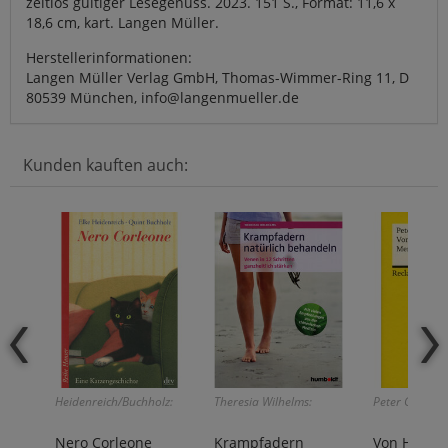
zeitlos gültiger Lesegenuss. 2023. 151 S., Format: 11,6 x
18,6 cm, kart. Langen Müller.
Herstellerinformationen:
Langen Müller Verlag GmbH, Thomas-Wimmer-Ring 11, D
80539 München, info@langenmueller.de
Kunden kauften auch:
Heidenreich/Buchholz:
Theresia Wilhelms:
Peter Gayman
Nero Corleone
Krampfadern
Von Hühne