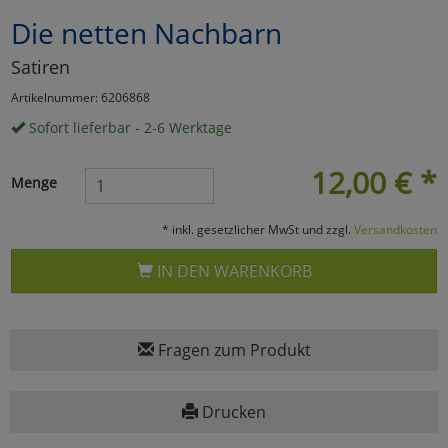
Die netten Nachbarn
Marketing
Satiren
Umfragetools
Artikelnummer: 6206868
Sofort lieferbar - 2-6 Werktage
Cookies
Alle Akzeptieren
12,00
€
*
Menge
Cookies
Einstellungen speichern
* inkl. gesetzlicher MwSt und zzgl.
Versandkosten
zu Haupptseite Zustimmun
zurück
IN DEN WARENKORB
Fragen zum Produkt
Drucken