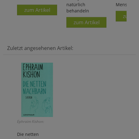
natürlich
Menschen
zum Artikel
behandeln
zum Ar
zum Artikel
Zuletzt angesehenen Artikel:
Ephraim Kishon:
Die netten