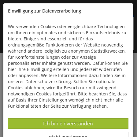
Kompletten Head der Seite überspringen
(06766) 903-200
oder (06766) 9323-960
Einwilligung zur Datenverarbeitung
Wir verwenden Cookies oder vergleichbare Technologien
um Ihnen ein optimales und sicheres Einkaufserlebnis zu
bieten. Einige sind essenziell und für das
ordnungsgemäße Funktionieren der Website notwendig
während andere lediglich zu anonymen Statistikzwecken,
für Komforteinstellungen oder zur Anzeige
personalisierter Inhalte genutzt werden. Dafür können Sie
Startseite
Bücher
Literatur
Diverses
hier Ihre Einwilligung erteilen und jederzeit widerrufen
oder anpassen. Weitere Informationen dazu finden Sie in
Die netten Nachbarn
unserer Datenschutzerklärung. Sollten Sie optionale
Cookies ablehnen, wird Ihr Besuch nur mit zwingend
notwendigen Cookies fortgeführt. Bitte beachten Sie, dass
auf Basis Ihrer Einstellungen womöglich nicht mehr alle
Funktionalitäten der Seite zur Verfügung stehen.
Datenverarbeitung -
Ich bin einverstanden
Datenverarbeitung -