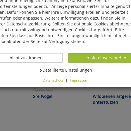
end andere lediglich zu anonymen Statistikzwecken, für
rteinstellungen oder zur Anzeige personalisierter Inhalte genutzt
n. Dafür können Sie hier Ihre Einwilligung erteilen und jederzeit
rrufen oder anpassen. Weitere Informationen dazu finden Sie in
er Datenschutzerklärung. Sollten Sie optionale Cookies ablehnen,
esuch nur mit zwingend notwendigen Cookies fortgeführt. Bitte
ten Sie, dass auf Basis Ihrer Einstellungen womöglich nicht mehr 
ionalitäten der Seite zur Verfügung stehen.
Datenverarbeitung -
Datenverarbeitung -
nicht zustimmen
Ich bin einverstanden
Datenverarbeitung -
Detaillierte Einstellungen
Datenschutz
|
Impressum
Bernd und Stephan
Angela Niebel-Lohmann:
können Sie alle optionalen Cookies einstellen. Sollten Sie optionale
Pöppelmann:
ies ablehnen, wird Ihr Besuch nur mit zwingend notwendigen Cook
Greifvögel
Wildbienen artgere
eführt. Bitte beachten Sie, dass auf Basis Ihrer Einstellungen womö
unterstützen
 mehr alle Funktionalitäten der Seite zur Verfügung stehen.
tverständlich können Sie die Einstellungen jederzeit widerrufen o
ssen.