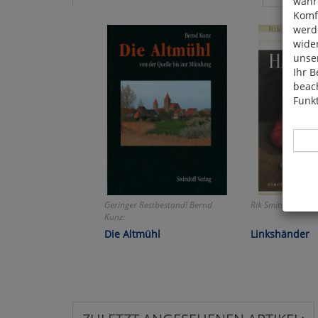
währ
Komfo
werde
wide
unser
Ihr B
beach
Funkt
Geringer Restbestand! Bernd
Rik Smits:
Hier 
Kunz:
Cook
Die Altmühl
Linkshänder
fortg
nicht
Selbs
anpa