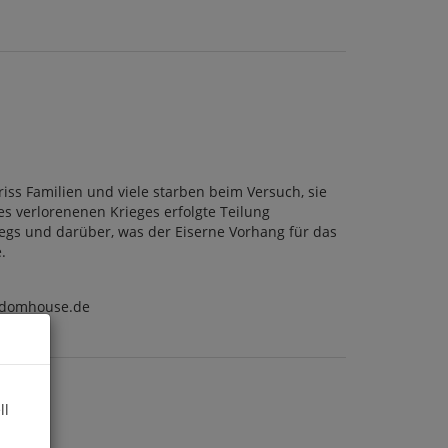
iss Familien und viele starben beim Versuch, sie
es verlorenenen Krieges erfolgte Teilung
iegs und darüber, was der Eiserne Vorhang für das
.
ndomhouse.de
ll