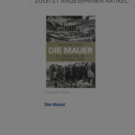
ZULETZT ANGESEHENEN ARTIKEL:
Ko
Wa
Pe
Ma
Um
Frederick Taylor:
Die Mauer