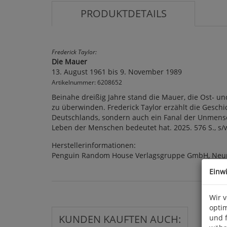
PRODUKTDETAILS
Frederick Taylor:
Die Mauer
13. August 1961 bis 9. November 1989
Artikelnummer: 6208652
Beinahe dreißig Jahre stand die Mauer, die Ost- un
zu überwinden. Frederick Taylor erzählt die Geschi
Deutschlands, sondern auch ein Fanal der Unmensch
Leben der Menschen bedeutet hat. 2025. 576 S., s/w-
Herstellerinformationen:
Penguin Random House Verlagsgruppe GmbH, Neum
Einw
Wir 
optim
KUNDEN KAUFTEN AUCH:
und 