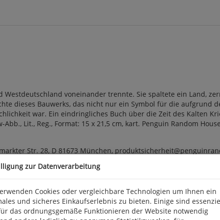
d Westdeutschland voneinander trennte. Sie spaltete ein Land, zerr
chte dieses Bauwerks, das nicht nur ein Symbol für die aufgrund d
lichkeit war. Ein eindringliches Buch über die Zeit des Kalten Kr
Abb., Lit., Reg., Format: 15 x 21,5 cm, kart. Penguin Random House
arkter Str. 28, D 81673 München, produktsicherheit@penguinra
illigung zur Datenverarbeitung
verwenden Cookies oder vergleichbare Technologien um Ihnen ein
ales und sicheres Einkaufserlebnis zu bieten. Einige sind essenzie
für das ordnungsgemäße Funktionieren der Website notwendig