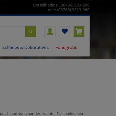
Bestellhotline: (06766) 903-200
oder (06766) 9323-960
Schönes & Dekoratives
Fundgrube
utschland voneinander trennte. Sie spaltete ein