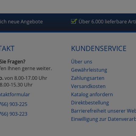
lich neue Angebote
Über 6.000 lieferbare Art
TAKT
KUNDENSERVICE
Sie Fragen?
Über uns
fen Ihnen gerne weiter.
Gewährleistung
o.
von 8.00-17.00 Uhr
Zahlungsarten
8.00-15.30 Uhr
Versandkosten
taktformular
Katalog anfordern
Direktbestellung
766) 903-225
Barrierefreiheit unserer We
766) 903-223
Einwilligung zur Datenverar