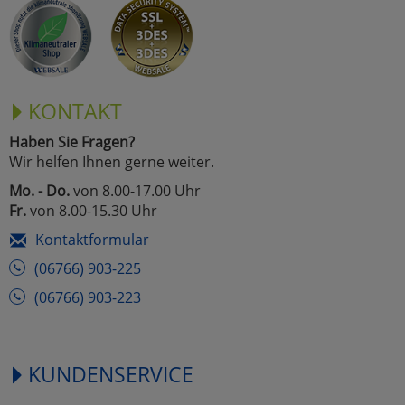
Marketing
Umfragetools
KONTAKT
Haben Sie Fragen?
Cookies
Alle Akzeptieren
Wir helfen Ihnen gerne weiter.
Cookies
Mo. - Do.
von 8.00-17.00 Uhr
Einstellungen speichern
Fr.
von 8.00-15.30 Uhr
zu Haupptseite Zustimmun
zurück
Kontaktformular
(06766) 903-225
(06766) 903-223
KUNDENSERVICE