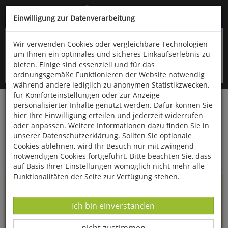
Kompletten Head der Seite überspringen
(06766) 903-200
oder (06766) 9323-960
Einwilligung zur Datenverarbeitung
Wir verwenden Cookies oder vergleichbare Technologien
um Ihnen ein optimales und sicheres Einkaufserlebnis zu
bieten. Einige sind essenziell und für das
ordnungsgemäße Funktionieren der Website notwendig
während andere lediglich zu anonymen Statistikzwecken,
für Komforteinstellungen oder zur Anzeige
personalisierter Inhalte genutzt werden. Dafür können Sie
Startseite
Informationen
hier Ihre Einwilligung erteilen und jederzeit widerrufen
oder anpassen. Weitere Informationen dazu finden Sie in
Uppps...
unserer Datenschutzerklärung. Sollten Sie optionale
Cookies ablehnen, wird Ihr Besuch nur mit zwingend
Sie sind weitergeleitet worden !
notwendigen Cookies fortgeführt. Bitte beachten Sie, dass
auf Basis Ihrer Einstellungen womöglich nicht mehr alle
Funktionalitäten der Seite zur Verfügung stehen.
Die Seite, das Produkt oder die Kategorie, die Sie versucht
haben zu öffnen, gibt es leider nicht mehr in unserem
Datenverarbeitung -
Ich bin einverstanden
Shop.
Datenverarbeitung -