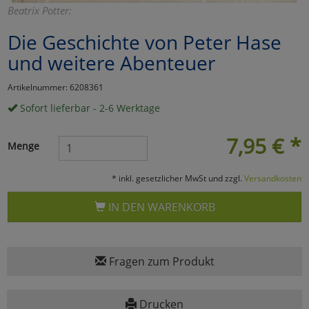
Beatrix Potter:
Marketing
Die Geschichte von Peter Hase
und weitere Abenteuer
Umfragetools
Artikelnummer: 6208361
Sofort lieferbar - 2-6 Werktage
Cookies
Alle Akzeptieren
7,95
€
*
Cookies
Einstellungen speichern
Menge
zu Haupptseite Zustimmun
zurück
* inkl. gesetzlicher MwSt und zzgl.
Versandkosten
IN DEN WARENKORB
Fragen zum Produkt
Drucken