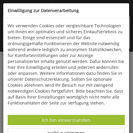
Kompletten Head der Seite überspringen
(06766) 903-200
oder (06766) 9323-960
Einwilligung zur Datenverarbeitung
Wir verwenden Cookies oder vergleichbare Technologien
um Ihnen ein optimales und sicheres Einkaufserlebnis zu
bieten. Einige sind essenziell und für das
ordnungsgemäße Funktionieren der Website notwendig
während andere lediglich zu anonymen Statistikzwecken,
für Komforteinstellungen oder zur Anzeige
personalisierter Inhalte genutzt werden. Dafür können Sie
Startseite
Bücher
Kinderbücher
hier Ihre Einwilligung erteilen und jederzeit widerrufen
oder anpassen. Weitere Informationen dazu finden Sie in
Die Geschichte von Peter Hase und weitere
unserer Datenschutzerklärung. Sollten Sie optionale
Abenteuer
Cookies ablehnen, wird Ihr Besuch nur mit zwingend
notwendigen Cookies fortgeführt. Bitte beachten Sie, dass
auf Basis Ihrer Einstellungen womöglich nicht mehr alle
Funktionalitäten der Seite zur Verfügung stehen.
Datenverarbeitung -
Ich bin einverstanden
Datenverarbeitung -