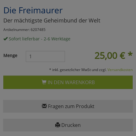
Die Freimaurer
Marketing
Der mächtigste Geheimbund der Welt
Umfragetools
Artikelnummer: 6207485
Sofort lieferbar - 2-6 Werktage
Cookies
Alle Akzeptieren
25,00
€
*
Menge
Cookies
Einstellungen speichern
* inkl. gesetzlicher MwSt und zzgl.
Versandkosten
zu Haupptseite Zustimmun
zurück
IN DEN WARENKORB
Fragen zum Produkt
Drucken