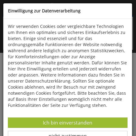
Kompletten Head der Seite überspringen
(06766) 903-200
oder (06766) 9323-960
Einwilligung zur Datenverarbeitung
Wir verwenden Cookies oder vergleichbare Technologien
um Ihnen ein optimales und sicheres Einkaufserlebnis zu
bieten. Einige sind essenziell und für das
ordnungsgemäße Funktionieren der Website notwendig
während andere lediglich zu anonymen Statistikzwecken,
für Komforteinstellungen oder zur Anzeige
personalisierter Inhalte genutzt werden. Dafür können Sie
Startseite
Bücher
Verschiedene Sachgebiete
hier Ihre Einwilligung erteilen und jederzeit widerrufen
oder anpassen. Weitere Informationen dazu finden Sie in
Die Freimaurer
unserer Datenschutzerklärung. Sollten Sie optionale
Cookies ablehnen, wird Ihr Besuch nur mit zwingend
notwendigen Cookies fortgeführt. Bitte beachten Sie, dass
auf Basis Ihrer Einstellungen womöglich nicht mehr alle
Funktionalitäten der Seite zur Verfügung stehen.
Datenverarbeitung -
Ich bin einverstanden
Datenverarbeitung -