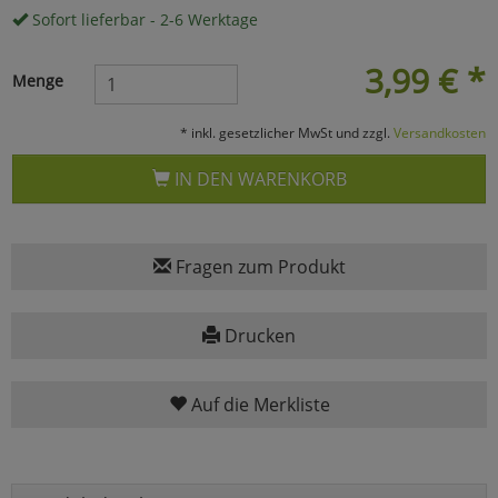
Sofort lieferbar - 2-6 Werktage
Marketing
3,99
€
*
Menge
Umfragetools
* inkl. gesetzlicher MwSt und zzgl.
Versandkosten
IN DEN WARENKORB
Cookies
Alle Akzeptieren
Cookies
Einstellungen speichern
Fragen zum Produkt
zu Haupptseite Zustimmun
zurück
Drucken
Auf die Merkliste