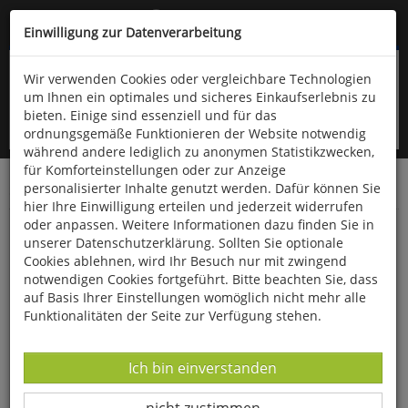
Kompletten Head der Seite überspringen
(06766) 903-200
oder (06766) 9323-960
Einwilligung zur Datenverarbeitung
Wir verwenden Cookies oder vergleichbare Technologien
um Ihnen ein optimales und sicheres Einkaufserlebnis zu
bieten. Einige sind essenziell und für das
ordnungsgemäße Funktionieren der Website notwendig
während andere lediglich zu anonymen Statistikzwecken,
für Komforteinstellungen oder zur Anzeige
personalisierter Inhalte genutzt werden. Dafür können Sie
Startseite
Bücher
Literatur
Belletristik
hier Ihre Einwilligung erteilen und jederzeit widerrufen
oder anpassen. Weitere Informationen dazu finden Sie in
Die ehrlose Wildbacherin
unserer Datenschutzerklärung. Sollten Sie optionale
Cookies ablehnen, wird Ihr Besuch nur mit zwingend
notwendigen Cookies fortgeführt. Bitte beachten Sie, dass
auf Basis Ihrer Einstellungen womöglich nicht mehr alle
Funktionalitäten der Seite zur Verfügung stehen.
Datenverarbeitung -
Ich bin einverstanden
Datenverarbeitung -