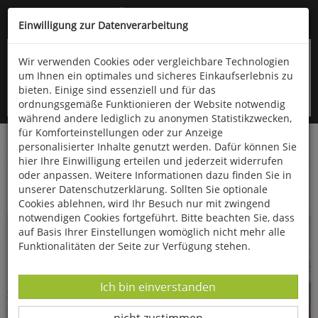
Kompletten Head der Seite überspringen
(06766) 903-200
oder (06766) 9323-960
Einwilligung zur Datenverarbeitung
Wir verwenden Cookies oder vergleichbare Technologien
um Ihnen ein optimales und sicheres Einkaufserlebnis zu
bieten. Einige sind essenziell und für das
ordnungsgemäße Funktionieren der Website notwendig
während andere lediglich zu anonymen Statistikzwecken,
für Komforteinstellungen oder zur Anzeige
personalisierter Inhalte genutzt werden. Dafür können Sie
Startseite
Bücher
Verschiedene Sachgebiete
hier Ihre Einwilligung erteilen und jederzeit widerrufen
oder anpassen. Weitere Informationen dazu finden Sie in
Die Deutsche Eisenbahn
unserer Datenschutzerklärung. Sollten Sie optionale
Cookies ablehnen, wird Ihr Besuch nur mit zwingend
notwendigen Cookies fortgeführt. Bitte beachten Sie, dass
auf Basis Ihrer Einstellungen womöglich nicht mehr alle
Funktionalitäten der Seite zur Verfügung stehen.
Datenverarbeitung -
Ich bin einverstanden
Datenverarbeitung -