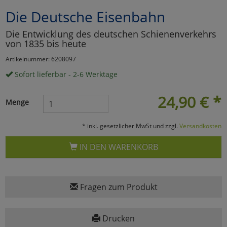
Die Deutsche Eisenbahn
Marketing
Die Entwicklung des deutschen Schienenverkehrs
von 1835 bis heute
Umfragetools
Artikelnummer: 6208097
Sofort lieferbar - 2-6 Werktage
Cookies
Alle Akzeptieren
24,90
€
*
Menge
Cookies
Einstellungen speichern
* inkl. gesetzlicher MwSt und zzgl.
Versandkosten
zu Haupptseite Zustimmun
zurück
IN DEN WARENKORB
Fragen zum Produkt
Drucken