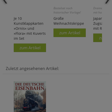
Bastelset nach
Dreimal schne
historischer Vorlage!
mit halber Kra
Je 10
Große
Japanische
Kunstklappkarten
Weihnachtskrippe
Zugsäge Ra
»Ornis« und
mit Rattan-
zum Artikel
»Flora« mit Kuverts
zum Ar
im Set
zum Artikel
Zuletzt angesehenen Artikel: