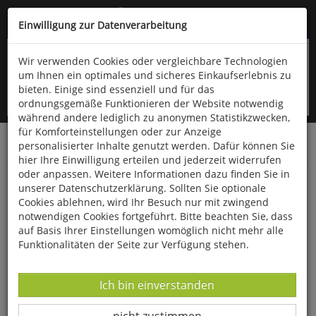
Kompletten Head der Seite überspringen
(06766) 903-200
oder (06766) 9323-960
Einwilligung zur Datenverarbeitung
Wir verwenden Cookies oder vergleichbare Technologien
um Ihnen ein optimales und sicheres Einkaufserlebnis zu
bieten. Einige sind essenziell und für das
ordnungsgemäße Funktionieren der Website notwendig
während andere lediglich zu anonymen Statistikzwecken,
für Komforteinstellungen oder zur Anzeige
personalisierter Inhalte genutzt werden. Dafür können Sie
Startseite
Bücher
Biologie allgemein
Garten
hier Ihre Einwilligung erteilen und jederzeit widerrufen
oder anpassen. Weitere Informationen dazu finden Sie in
Die Dahlienfibel
unserer Datenschutzerklärung. Sollten Sie optionale
Cookies ablehnen, wird Ihr Besuch nur mit zwingend
notwendigen Cookies fortgeführt. Bitte beachten Sie, dass
auf Basis Ihrer Einstellungen womöglich nicht mehr alle
Funktionalitäten der Seite zur Verfügung stehen.
Datenverarbeitung -
Ich bin einverstanden
Datenverarbeitung -