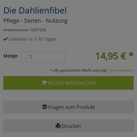
Die Dahlienfibel
Marketing
Pflege - Sorten - Nutzung
Umfragetools
Artikelnummer: 6207243
Lieferbar in 7-10 Tagen
Cookies
Alle Akzeptieren
14,95
€
*
Menge
Cookies
Einstellungen speichern
* inkl. gesetzlicher MwSt und zzgl.
Versandkosten
zu Haupptseite Zustimmun
zurück
IN DEN WARENKORB
Fragen zum Produkt
Drucken