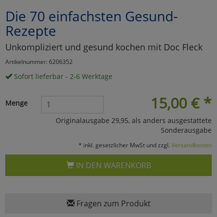
Die 70 einfachsten Gesund-
Marketing
Rezepte
Umfragetools
Unkompliziert und gesund kochen mit Doc Fleck
Artikelnummer: 6206352
Sofort lieferbar - 2-6 Werktage
Cookies
Alle Akzeptieren
15,00
€
*
Cookies
Einstellungen speichern
Menge
Originalausgabe 29,95, als anders ausgestattete
zu Haupptseite Zustimmun
zurück
Sonderausgabe
* inkl. gesetzlicher MwSt und zzgl.
Versandkosten
IN DEN WARENKORB
Fragen zum Produkt