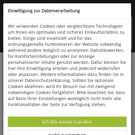
Kompletten Head der Seite überspringen
(06766) 903-200
oder (06766) 9323-960
Einwilligung zur Datenverarbeitung
Wir verwenden Cookies oder vergleichbare Technologien
um Ihnen ein optimales und sicheres Einkaufserlebnis zu
bieten. Einige sind essenziell und für das
ordnungsgemäße Funktionieren der Website notwendig
während andere lediglich zu anonymen Statistikzwecken,
für Komforteinstellungen oder zur Anzeige
personalisierter Inhalte genutzt werden. Dafür können Sie
Startseite
Bücher
Gesundheit
hier Ihre Einwilligung erteilen und jederzeit widerrufen
oder anpassen. Weitere Informationen dazu finden Sie in
Die 70 einfachsten Gesund-Rezepte
unserer Datenschutzerklärung. Sollten Sie optionale
Cookies ablehnen, wird Ihr Besuch nur mit zwingend
notwendigen Cookies fortgeführt. Bitte beachten Sie, dass
auf Basis Ihrer Einstellungen womöglich nicht mehr alle
Funktionalitäten der Seite zur Verfügung stehen.
Datenverarbeitung -
Ich bin einverstanden
Datenverarbeitung -