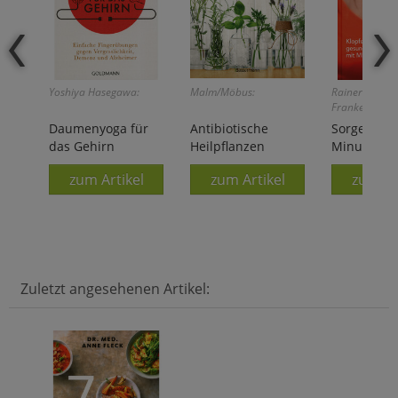
Yoshiya Hasegawa:
Malm/Möbus:
Rainer und Re
Franke:
Daumenyoga für
Antibiotische
Sorgenfrei 
das Gehirn
Heilpflanzen
Minuten
zum Artikel
zum Artikel
zum Ar
Zuletzt angesehenen Artikel: