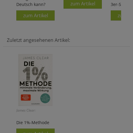
zum Artikel
Deutsch kann?
3er-Set
zum Artikel
zum Ar
Zuletzt angesehenen Artikel:
James Clear:
Die 1%-Methode