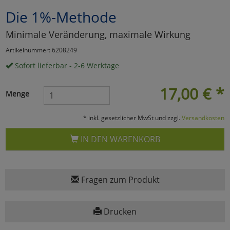
Die 1%-Methode
Marketing
Minimale Veränderung, maximale Wirkung
Umfragetools
Artikelnummer: 6208249
Sofort lieferbar - 2-6 Werktage
Cookies
Alle Akzeptieren
17,00
€
*
Menge
Cookies
Einstellungen speichern
* inkl. gesetzlicher MwSt und zzgl.
Versandkosten
zu Haupptseite Zustimmun
zurück
IN DEN WARENKORB
Fragen zum Produkt
Drucken