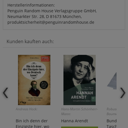
Herstellerinformationen:
Penguin Random House Verlagsgruppe GmbH,
Neumarkter Str. 28, D 81673 München,
produktsicherheit@penguinrandomhouse.de
Kunden kauften auch:
Andreas Hock:
Hans-Martin Schönherr-
Robust: Aus 
Mann:
Baumwolle!
Bin ich denn der
Hanna Arendt
Bundesweh
Einzigste hier, wo
Taschentü