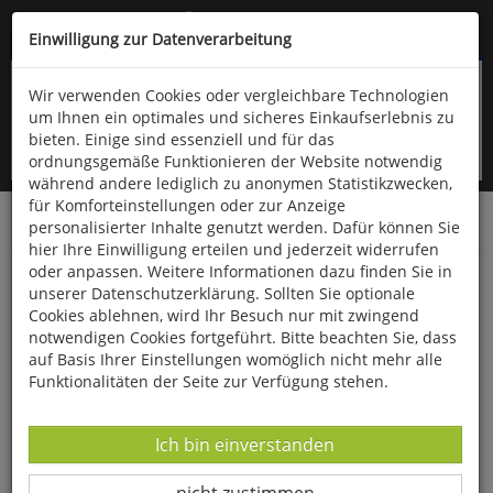
Kompletten Head der Seite überspringen
(06766) 903-200
oder (06766) 9323-960
Einwilligung zur Datenverarbeitung
Wir verwenden Cookies oder vergleichbare Technologien
um Ihnen ein optimales und sicheres Einkaufserlebnis zu
bieten. Einige sind essenziell und für das
ordnungsgemäße Funktionieren der Website notwendig
während andere lediglich zu anonymen Statistikzwecken,
für Komforteinstellungen oder zur Anzeige
personalisierter Inhalte genutzt werden. Dafür können Sie
Startseite
Bücher
Psychologie
hier Ihre Einwilligung erteilen und jederzeit widerrufen
oder anpassen. Weitere Informationen dazu finden Sie in
Die 1%-Methode
unserer Datenschutzerklärung. Sollten Sie optionale
Cookies ablehnen, wird Ihr Besuch nur mit zwingend
notwendigen Cookies fortgeführt. Bitte beachten Sie, dass
auf Basis Ihrer Einstellungen womöglich nicht mehr alle
Funktionalitäten der Seite zur Verfügung stehen.
Datenverarbeitung -
Ich bin einverstanden
Datenverarbeitung -