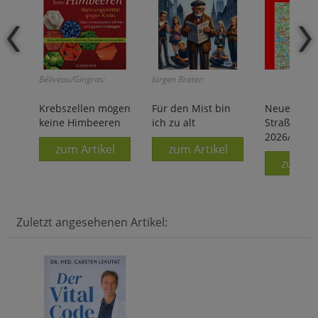
Béliveau/Gingras:
Jürgen Brater:
Krebszellen mögen
Für den Mist bin
Neuer
keine Himbeeren
ich zu alt
Straßenatl
2026/2027
zum Artikel
zum Artikel
zum Ar
Zuletzt angesehenen Artikel: