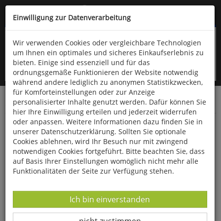
Kompletten Head der Seite überspringen
(06766) 903-200
oder (06766) 9323-960
Einwilligung zur Datenverarbeitung
Wir verwenden Cookies oder vergleichbare Technologien
um Ihnen ein optimales und sicheres Einkaufserlebnis zu
bieten. Einige sind essenziell und für das
ordnungsgemäße Funktionieren der Website notwendig
während andere lediglich zu anonymen Statistikzwecken,
für Komforteinstellungen oder zur Anzeige
personalisierter Inhalte genutzt werden. Dafür können Sie
Startseite
Bücher
Gesundheit
hier Ihre Einwilligung erteilen und jederzeit widerrufen
oder anpassen. Weitere Informationen dazu finden Sie in
Der Vital-Code
unserer Datenschutzerklärung. Sollten Sie optionale
Cookies ablehnen, wird Ihr Besuch nur mit zwingend
notwendigen Cookies fortgeführt. Bitte beachten Sie, dass
auf Basis Ihrer Einstellungen womöglich nicht mehr alle
Funktionalitäten der Seite zur Verfügung stehen.
Datenverarbeitung -
Ich bin einverstanden
Datenverarbeitung -