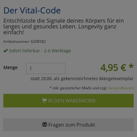
Der Vital-Code
Marketing
Entschlüssle die Signale deines Körpers für ein
langes und gesundes Leben. Longevity ganz
Umfragetools
einfach!
Artikelnummer: 6208582
Sofort lieferbar - 2-6 Werktage
Cookies
Alle Akzeptieren
4,95
€
*
Cookies
Einstellungen speichern
Menge
zu Haupptseite Zustimmun
zurück
statt 20,00, als gekennzeichnetes Mängelexemplar
* inkl. gesetzlicher MwSt und zzgl.
Versandkosten
IN DEN WARENKORB
Fragen zum Produkt