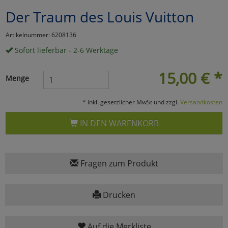
Der Traum des Louis Vuitton
Marketing
Artikelnummer: 6208136
Umfragetools
Sofort lieferbar - 2-6 Werktage
15,00
€
*
Menge
Cookies
Alle Akzeptieren
* inkl. gesetzlicher MwSt und zzgl.
Versandkosten
Cookies
Einstellungen speichern
IN DEN WARENKORB
zu Haupptseite Zustimmun
zurück
Fragen zum Produkt
Drucken
Auf die Merkliste