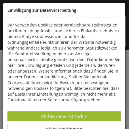
Kompletten Head der Seite überspringen
(06766) 903-200
oder (06766) 9323-960
Einwilligung zur Datenverarbeitung
Wir verwenden Cookies oder vergleichbare Technologien
um Ihnen ein optimales und sicheres Einkaufserlebnis zu
bieten. Einige sind essenziell und für das
ordnungsgemäße Funktionieren der Website notwendig
während andere lediglich zu anonymen Statistikzwecken,
für Komforteinstellungen oder zur Anzeige
personalisierter Inhalte genutzt werden. Dafür können Sie
Startseite
Bücher
Literatur
Belletristik
hier Ihre Einwilligung erteilen und jederzeit widerrufen
oder anpassen. Weitere Informationen dazu finden Sie in
Der Traum des Louis Vuitton
unserer Datenschutzerklärung. Sollten Sie optionale
Cookies ablehnen, wird Ihr Besuch nur mit zwingend
notwendigen Cookies fortgeführt. Bitte beachten Sie, dass
auf Basis Ihrer Einstellungen womöglich nicht mehr alle
Funktionalitäten der Seite zur Verfügung stehen.
Datenverarbeitung -
Ich bin einverstanden
Datenverarbeitung -