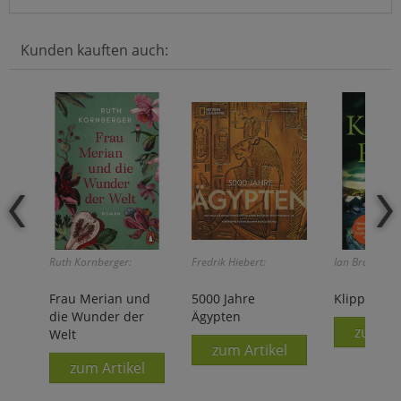
Kunden kauften auch:
Ruth Kornberger:
Fredrik Hiebert:
Ian Bray:
Frau Merian und
5000 Jahre
Klippenrac
die Wunder der
Ägypten
zum Ar
Welt
zum Artikel
zum Artikel