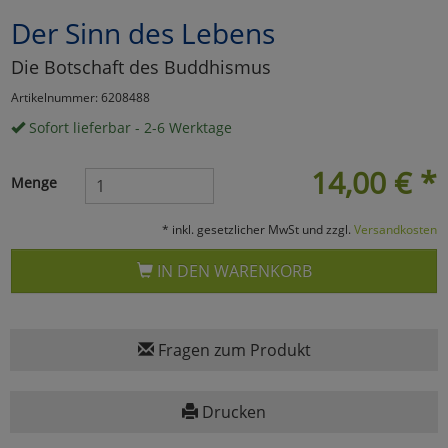
Der Sinn des Lebens
Marketing
Die Botschaft des Buddhismus
Umfragetools
Artikelnummer: 6208488
Sofort lieferbar - 2-6 Werktage
Cookies
Alle Akzeptieren
14,00
€
*
Menge
Cookies
Einstellungen speichern
* inkl. gesetzlicher MwSt und zzgl.
Versandkosten
zu Haupptseite Zustimmun
zurück
IN DEN WARENKORB
Fragen zum Produkt
Drucken