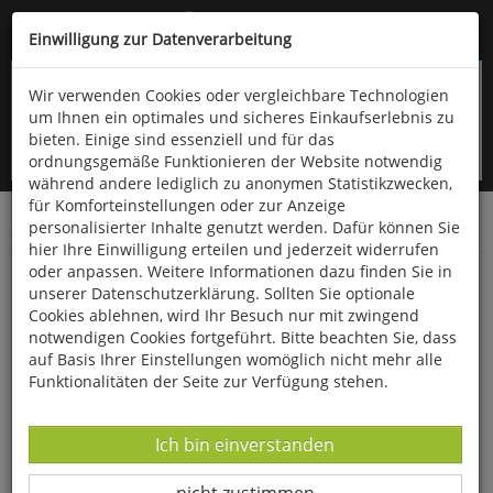
Kompletten Head der Seite überspringen
(06766) 903-200
oder (06766) 9323-960
Einwilligung zur Datenverarbeitung
Wir verwenden Cookies oder vergleichbare Technologien
um Ihnen ein optimales und sicheres Einkaufserlebnis zu
bieten. Einige sind essenziell und für das
ordnungsgemäße Funktionieren der Website notwendig
während andere lediglich zu anonymen Statistikzwecken,
für Komforteinstellungen oder zur Anzeige
personalisierter Inhalte genutzt werden. Dafür können Sie
Startseite
Bücher
Religion
hier Ihre Einwilligung erteilen und jederzeit widerrufen
oder anpassen. Weitere Informationen dazu finden Sie in
Der Sinn des Lebens
unserer Datenschutzerklärung. Sollten Sie optionale
Cookies ablehnen, wird Ihr Besuch nur mit zwingend
notwendigen Cookies fortgeführt. Bitte beachten Sie, dass
auf Basis Ihrer Einstellungen womöglich nicht mehr alle
Funktionalitäten der Seite zur Verfügung stehen.
Datenverarbeitung -
Ich bin einverstanden
Datenverarbeitung -