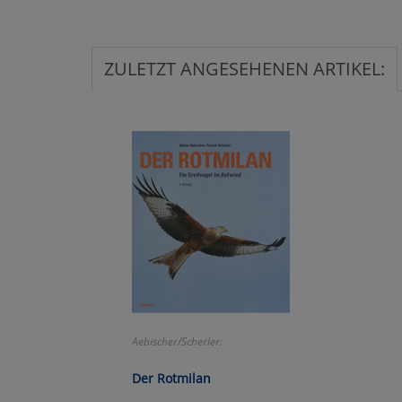
Ko
ZULETZT ANGESEHENEN ARTIKEL:
Wa
Pe
Ma
Um
Aebischer/Scherler:
Der Rotmilan