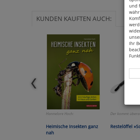
und 
währ
KUNDEN KAUFTEN AUCH:
Komfo
werde
wide
unser
Ihr B
beach
Funkt
Hier 
Cook
Hannelore Hoch:
Der kommt überal
fortg
nicht
Heimische Insekten ganz
Restelöffel »S
Selbs
nah
anpa