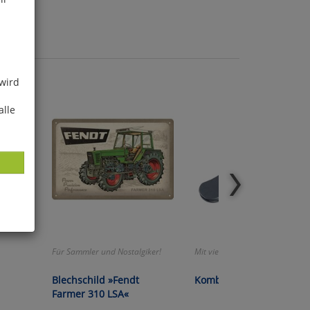
 wird
alle
ies
Für Sammler und Nostalgiker!
Mit vier Funktionen!
glich
Blechschild »Fendt
Kombiöffner »Propeller«
der
Farmer 310 LSA«