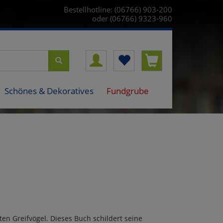
Bestellhotline: (06766) 903-200
oder (06766) 9323-960
Schönes & Dekoratives
Fundgrube
ten Greifvögel. Dieses Buch schildert seine