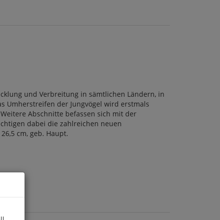
icklung und Verbreitung in sämtlichen Ländern, in
s Umherstreifen der Jungvögel wird erstmals
Weitere Abschnitte befassen sich mit der
chtigen dabei die zahlreichen neuen
x 26,5 cm, geb. Haupt.
ll