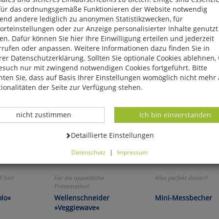
für das ordnungsgemäße Funktionieren der Website notwendig
end andere lediglich zu anonymen Statistikzwecken, für
rteinstellungen oder zur Anzeige personalisierter Inhalte genutzt
n. Dafür können Sie hier Ihre Einwilligung erteilen und jederzeit
rrufen oder anpassen. Weitere Informationen dazu finden Sie in
er Datenschutzerklärung. Sollten Sie optionale Cookies ablehnen,
esuch nur mit zwingend notwendigen Cookies fortgeführt. Bitte
ten Sie, dass auf Basis Ihrer Einstellungen womöglich nicht mehr 
ionalitäten der Seite zur Verfügung stehen.
Datenverarbeitung -
Datenverarbeitung -
nicht zustimmen
Ich bin einverstanden
Datenverarbeitung -
Detaillierte Einstellungen
Datenschutz
|
Impressum
können Sie alle optionalen Cookies einstellen. Sollten Sie optionale
ies ablehnen, wird Ihr Besuch nur mit zwingend notwendigen Cook
l hin!
Für die appetitliche
Alles perfekt dosiert!
eführt. Bitte beachten Sie, dass auf Basis Ihrer Einstellungen womö
Präsentation!
 mehr alle Funktionalitäten der Seite zur Verfügung stehen.
olo«
Wellenschneider
Mini-Messbecher
tverständlich können Sie die Einstellungen jederzeit widerrufen o
»Veggiewave«
ssen.