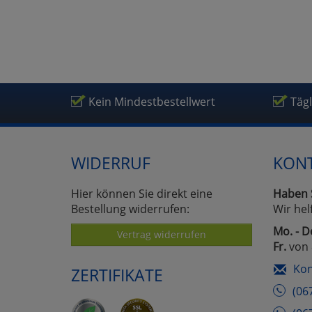
Kein Mindestbestellwert
Täg
WIDERRUF
KON
Hier können Sie direkt eine
Haben 
Bestellung widerrufen:
Wir hel
Mo. - D
Vertrag widerrufen
Fr.
von 
Kon
ZERTIFIKATE
(06