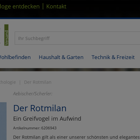
|
loge entdecken
Kontakt
Wohlbefinden
Haushalt & Garten
Technik & Freizeit
thologie
Der Rotmilan
Aebischer/Scherler:
Der Rotmilan
Ein Greifvogel im Aufwind
Artikelnummer: 6206943
Der Rotmilan gilt als einer unserer schönsten und elegantes