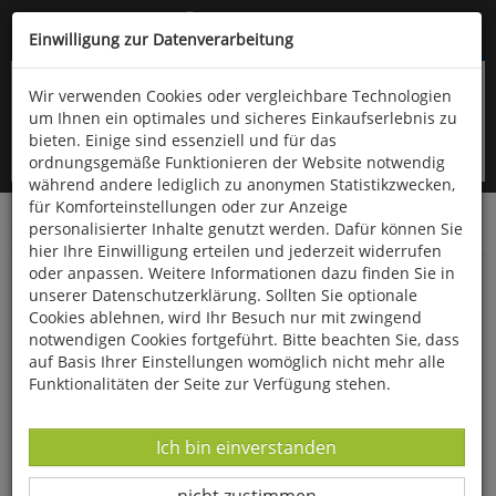
Kompletten Head der Seite überspringen
(06766) 903-200
oder (06766) 9323-960
Einwilligung zur Datenverarbeitung
Wir verwenden Cookies oder vergleichbare Technologien
um Ihnen ein optimales und sicheres Einkaufserlebnis zu
bieten. Einige sind essenziell und für das
ordnungsgemäße Funktionieren der Website notwendig
während andere lediglich zu anonymen Statistikzwecken,
für Komforteinstellungen oder zur Anzeige
personalisierter Inhalte genutzt werden. Dafür können Sie
Startseite
Bücher
Literatur
Belletristik
hier Ihre Einwilligung erteilen und jederzeit widerrufen
oder anpassen. Weitere Informationen dazu finden Sie in
Der Papagei im Apfelbaum
unserer Datenschutzerklärung. Sollten Sie optionale
Cookies ablehnen, wird Ihr Besuch nur mit zwingend
notwendigen Cookies fortgeführt. Bitte beachten Sie, dass
auf Basis Ihrer Einstellungen womöglich nicht mehr alle
Funktionalitäten der Seite zur Verfügung stehen.
Datenverarbeitung -
Ich bin einverstanden
Datenverarbeitung -