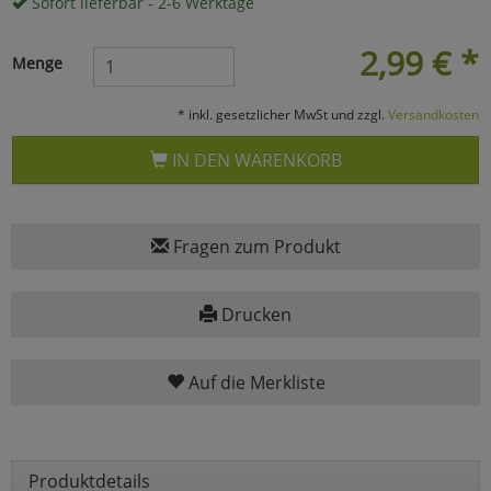
Sofort lieferbar - 2-6 Werktage
Marketing
2,99
€
*
Menge
Umfragetools
* inkl. gesetzlicher MwSt und zzgl.
Versandkosten
IN DEN WARENKORB
Cookies
Alle Akzeptieren
Cookies
Einstellungen speichern
Fragen zum Produkt
zu Haupptseite Zustimmun
zurück
Drucken
Auf die Merkliste
Produktdetails