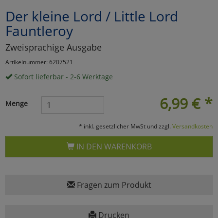
Der kleine Lord / Little Lord
Marketing
Fauntleroy
Umfragetools
Zweisprachige Ausgabe
Artikelnummer: 6207521
Sofort lieferbar - 2-6 Werktage
Cookies
Alle Akzeptieren
6,99
€
*
Cookies
Einstellungen speichern
Menge
zu Haupptseite Zustimmun
zurück
* inkl. gesetzlicher MwSt und zzgl.
Versandkosten
IN DEN WARENKORB
Fragen zum Produkt
Drucken