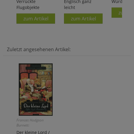
Verrückte
Englisch ganz
Würde
Flugobjekte
leicht
zum Ar
zum Artikel
zum Artikel
Zuletzt angesehenen Artikel:
Frances Hodgson
Burnett:
Der kleine Lord /