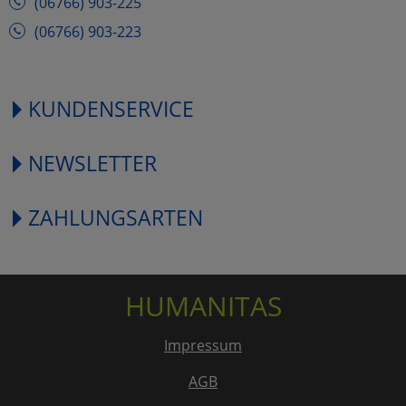
(06766) 903-225
(06766) 903-223
KUNDENSERVICE
NEWSLETTER
ZAHLUNGSARTEN
HUMANITAS
Impressum
AGB