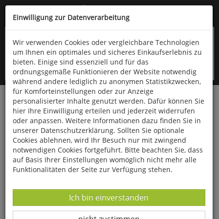
Kompletten Head der Seite überspringen
(06766) 903-200
oder (06766) 9323-960
Einwilligung zur Datenverarbeitung
Wir verwenden Cookies oder vergleichbare Technologien
um Ihnen ein optimales und sicheres Einkaufserlebnis zu
bieten. Einige sind essenziell und für das
ordnungsgemäße Funktionieren der Website notwendig
während andere lediglich zu anonymen Statistikzwecken,
für Komforteinstellungen oder zur Anzeige
personalisierter Inhalte genutzt werden. Dafür können Sie
Startseite
Bücher
Literatur
Diverses
hier Ihre Einwilligung erteilen und jederzeit widerrufen
oder anpassen. Weitere Informationen dazu finden Sie in
Der kleine Lord / Little Lord Fauntleroy
unserer Datenschutzerklärung. Sollten Sie optionale
Cookies ablehnen, wird Ihr Besuch nur mit zwingend
notwendigen Cookies fortgeführt. Bitte beachten Sie, dass
auf Basis Ihrer Einstellungen womöglich nicht mehr alle
Funktionalitäten der Seite zur Verfügung stehen.
Datenverarbeitung -
Ich bin einverstanden
Datenverarbeitung -