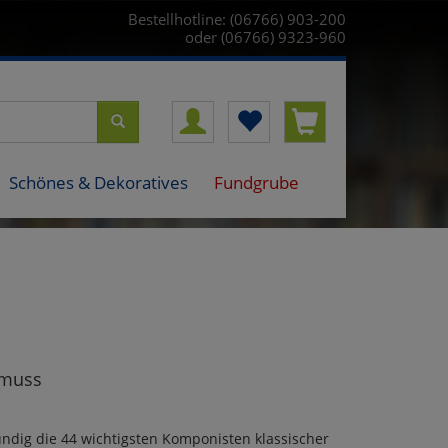
Bestellhotline: (06766) 903-200
oder (06766) 9323-960
Schönes & Dekoratives
Fundgrube
 muss
ndig die 44 wichtigsten Komponisten klassischer