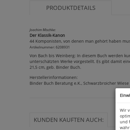
PRODUKTDETAILS
Joachim Mischke:
Der Klassik-Kanon
44 Komponisten, von denen man gehört haben mu
Artikelnummer: 6208931
Von Bach bis Weinberg: In diesem Buch werden kurz
unterschätzten Werke vorgestellt. Es gibt damit ein
21,5 cm, geb. Binder Buch.
Herstellerinformationen:
Binder Buch Beratung e.K., Schwarzbroicher Wiese
Einw
Wir 
optim
KUNDEN KAUFTEN AUCH:
und 
währ