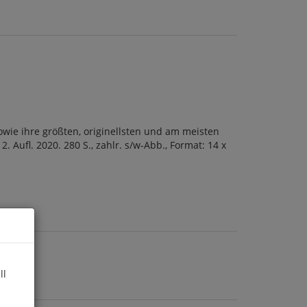
wie ihre größten, originellsten und am meisten
 Aufl. 2020. 280 S., zahlr. s/w-Abb., Format: 14 x
ll