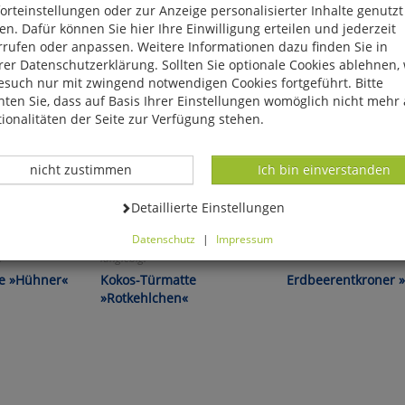
rteinstellungen oder zur Anzeige personalisierter Inhalte genutzt
n. Dafür können Sie hier Ihre Einwilligung erteilen und jederzeit
rrufen oder anpassen. Weitere Informationen dazu finden Sie in
er Datenschutzerklärung. Sollten Sie optionale Cookies ablehnen,
esuch nur mit zwingend notwendigen Cookies fortgeführt. Bitte
ten Sie, dass auf Basis Ihrer Einstellungen womöglich nicht mehr 
ionalitäten der Seite zur Verfügung stehen.
Datenverarbeitung -
Datenverarbeitung -
nicht zustimmen
Ich bin einverstanden
Datenverarbeitung -
Detaillierte Einstellungen
Datenschutz
|
Impressum
nd
Dekorativ, einladend und
Eine saubere Sache!
können Sie alle optionalen Cookies einstellen. Sollten Sie optionale
!
langlebig!
ies ablehnen, wird Ihr Besuch nur mit zwingend notwendigen Cook
he »Hühner«
Kokos-Türmatte
Erdbeerentkroner »
eführt. Bitte beachten Sie, dass auf Basis Ihrer Einstellungen womö
»Rotkehlchen«
 mehr alle Funktionalitäten der Seite zur Verfügung stehen.
tverständlich können Sie die Einstellungen jederzeit widerrufen o
ssen.