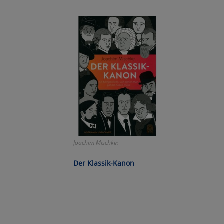
Ko
Wa
Pe
Ma
Um
Joachim Mischke:
Der Klassik-Kanon