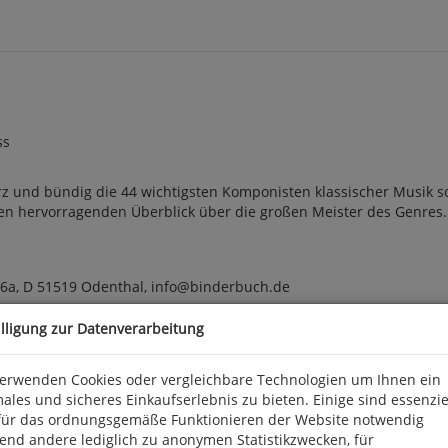
ss
 und bündig die 44 wichtigsten Komponisten klassischer Musik so
en hervorragenden Überblick über die großen Meister des Genres. 2.
 6a, D 51519 Odenthal, info@binderbuch.de
illigung zur Datenverarbeitung
verwenden Cookies oder vergleichbare Technologien um Ihnen ein
ales und sicheres Einkaufserlebnis zu bieten. Einige sind essenzie
für das ordnungsgemäße Funktionieren der Website notwendig
end andere lediglich zu anonymen Statistikzwecken, für