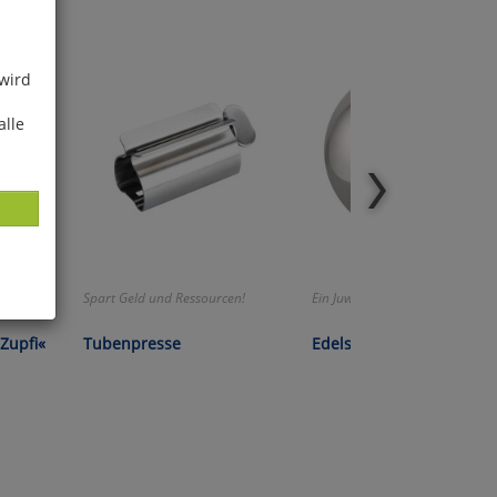
 wird
alle
Spart Geld und Ressourcen!
Ein Juwel in jedem Garten!
ies
Zupfi«
Tubenpresse
Edelstahl-Hexenkugel
glich
der