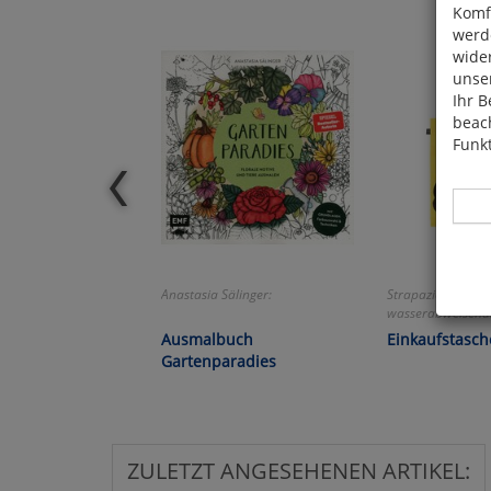
Komfo
werde
wide
unser
Ihr B
beach
Funkt
Anastasia Sälinger:
Strapazierfähig u
Hier 
wasserabweisend
Cook
Ausmalbuch
Einkaufstasc
fortg
Gartenparadies
nicht
Selbs
anpa
ZULETZT ANGESEHENEN ARTIKEL: