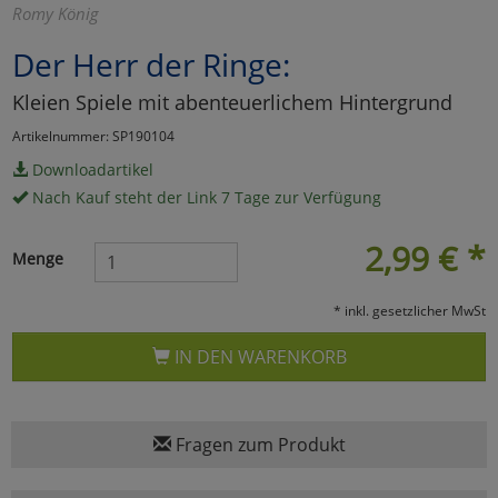
Romy König
Marketing
Der Herr der Ringe:
Kleien Spiele mit abenteuerlichem Hintergrund
Umfragetools
Artikelnummer: SP190104
Downloadartikel
Cookies
Alle Akzeptieren
Nach Kauf steht der Link 7 Tage zur Verfügung
Cookies
Einstellungen speichern
2,99
€
*
Menge
zu Haupptseite Zustimmun
zurück
* inkl. gesetzlicher MwSt
IN DEN WARENKORB
Fragen zum Produkt