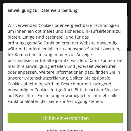
Kompletten Head der Seite überspringen
(06766) 903-200
oder (06766) 9323-960
Einwilligung zur Datenverarbeitung
Wir verwenden Cookies oder vergleichbare Technologien
um Ihnen ein optimales und sicheres Einkaufserlebnis zu
bieten. Einige sind essenziell und für das
ordnungsgemäße Funktionieren der Website notwendig
während andere lediglich zu anonymen Statistikzwecken,
für Komforteinstellungen oder zur Anzeige
personalisierter Inhalte genutzt werden. Dafür können Sie
Startseite
Bücher
Downloads
Zeitschriften
hier Ihre Einwilligung erteilen und jederzeit widerrufen
SportPraxis
oder anpassen. Weitere Informationen dazu finden Sie in
unserer Datenschutzerklärung. Sollten Sie optionale
Der Herr der Ringe:
Cookies ablehnen, wird Ihr Besuch nur mit zwingend
notwendigen Cookies fortgeführt. Bitte beachten Sie, dass
auf Basis Ihrer Einstellungen womöglich nicht mehr alle
Funktionalitäten der Seite zur Verfügung stehen.
Datenverarbeitung -
Ich bin einverstanden
Datenverarbeitung -