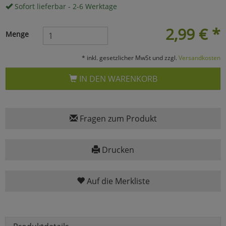
Sofort lieferbar - 2-6 Werktage
Marketing
2,99
€
*
Menge
Umfragetools
* inkl. gesetzlicher MwSt und zzgl.
Versandkosten
IN DEN WARENKORB
Cookies
Alle Akzeptieren
Cookies
Einstellungen speichern
Fragen zum Produkt
zu Haupptseite Zustimmun
zurück
Drucken
Auf die Merkliste