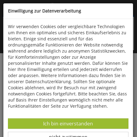
Kompletten Head der Seite überspringen
(06766) 903-200
oder (06766) 9323-960
Einwilligung zur Datenverarbeitung
Wir verwenden Cookies oder vergleichbare Technologien
um Ihnen ein optimales und sicheres Einkaufserlebnis zu
bieten. Einige sind essenziell und für das
ordnungsgemäße Funktionieren der Website notwendig
während andere lediglich zu anonymen Statistikzwecken,
für Komforteinstellungen oder zur Anzeige
personalisierter Inhalte genutzt werden. Dafür können Sie
Startseite
Bücher
Literatur
Belletristik
hier Ihre Einwilligung erteilen und jederzeit widerrufen
oder anpassen. Weitere Informationen dazu finden Sie in
Der Hengst von der Felseninsel
unserer Datenschutzerklärung. Sollten Sie optionale
Cookies ablehnen, wird Ihr Besuch nur mit zwingend
notwendigen Cookies fortgeführt. Bitte beachten Sie, dass
auf Basis Ihrer Einstellungen womöglich nicht mehr alle
Funktionalitäten der Seite zur Verfügung stehen.
Datenverarbeitung -
Ich bin einverstanden
Datenverarbeitung -