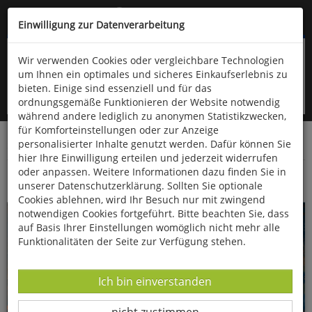
Kompletten Head der Seite überspringen
(06766) 903-200
oder (06766) 9323-960
Einwilligung zur Datenverarbeitung
Wir verwenden Cookies oder vergleichbare Technologien
um Ihnen ein optimales und sicheres Einkaufserlebnis zu
bieten. Einige sind essenziell und für das
ordnungsgemäße Funktionieren der Website notwendig
während andere lediglich zu anonymen Statistikzwecken,
für Komforteinstellungen oder zur Anzeige
personalisierter Inhalte genutzt werden. Dafür können Sie
Startseite
Bücher
Essen & Trinken
hier Ihre Einwilligung erteilen und jederzeit widerrufen
oder anpassen. Weitere Informationen dazu finden Sie in
Der Griller 2
unserer Datenschutzerklärung. Sollten Sie optionale
Cookies ablehnen, wird Ihr Besuch nur mit zwingend
notwendigen Cookies fortgeführt. Bitte beachten Sie, dass
auf Basis Ihrer Einstellungen womöglich nicht mehr alle
Funktionalitäten der Seite zur Verfügung stehen.
Datenverarbeitung -
Ich bin einverstanden
Datenverarbeitung -