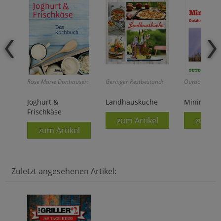
Rose Marie Donhauser:
Geringer Restbestand!
Outdoor-Fibel
Joghurt &
Landhausküche
Minimal im
Frischkäse
zum Artikel
zum Ar
zum Artikel
Zuletzt angesehenen Artikel: