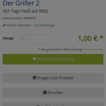
Der Griller 2
Marketing
365 Tage heiß auf BBQ
Artikelnummer: 6208459
Umfragetools
Sofort lieferbar - 2-6 Werktage
1,00
€
*
Menge
Cookies
Alle Akzeptieren
* inkl. gesetzlicher MwSt und zzgl.
Versandkosten
Cookies
Einstellungen speichern
IN DEN WARENKORB
zu Haupptseite Zustimmun
zurück
Fragen zum Produkt
Drucken