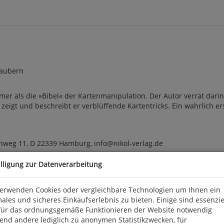
zaubern
er als die »Bibel« der Kartenmanipulation. Der Autor verrät darin z
gt und beschreibt er verblüffende Kartentricks. Ein wahrlich ersta
enweg 11, D 22339 Hamburg, info@nikol-verlag.de
illigung zur Datenverarbeitung
verwenden Cookies oder vergleichbare Technologien um Ihnen ein
ales und sicheres Einkaufserlebnis zu bieten. Einige sind essenzie
für das ordnungsgemäße Funktionieren der Website notwendig
end andere lediglich zu anonymen Statistikzwecken, für