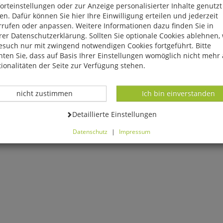
rteinstellungen oder zur Anzeige personalisierter Inhalte genutzt
n. Dafür können Sie hier Ihre Einwilligung erteilen und jederzeit
rrufen oder anpassen. Weitere Informationen dazu finden Sie in
er Datenschutzerklärung. Sollten Sie optionale Cookies ablehnen,
esuch nur mit zwingend notwendigen Cookies fortgeführt. Bitte
ten Sie, dass auf Basis Ihrer Einstellungen womöglich nicht mehr 
ionalitäten der Seite zur Verfügung stehen.
Datenverarbeitung -
Datenverarbeitung -
nicht zustimmen
Ich bin einverstanden
Datenverarbeitung -
Detaillierte Einstellungen
Datenschutz
|
Impressum
llo:
können Sie alle optionalen Cookies einstellen. Sollten Sie optionale
ies ablehnen, wird Ihr Besuch nur mit zwingend notwendigen Cook
eführt. Bitte beachten Sie, dass auf Basis Ihrer Einstellungen womö
 mehr alle Funktionalitäten der Seite zur Verfügung stehen.
tverständlich können Sie die Einstellungen jederzeit widerrufen o
ssen.