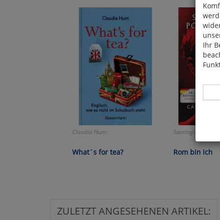
Komfo
werde
wide
unser
Ihr B
beach
Funkt
Claudia Hunt:
Santiago Postegui
Hier 
Cook
What´s for tea?
Rom bin ich
fortg
nicht
Selbs
anpa
ZULETZT ANGESEHENEN ARTIKEL: