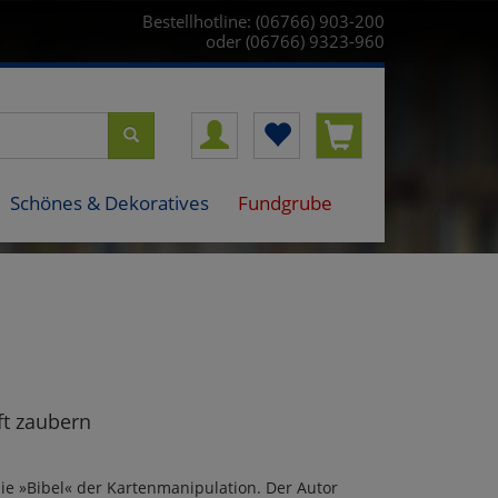
Bestellhotline: (06766) 903-200
oder (06766) 9323-960
Schönes & Dekoratives
Fundgrube
ft zaubern
die »Bibel« der Kartenmanipulation. Der Autor