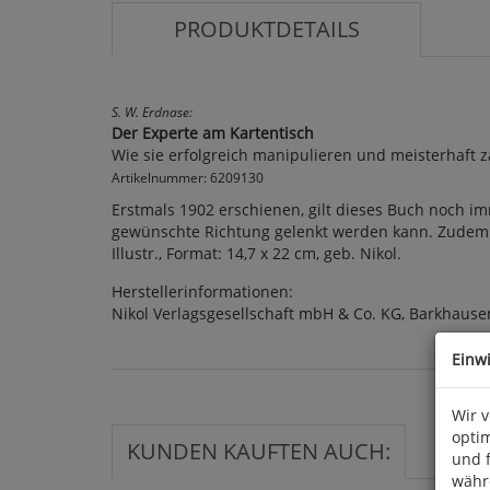
PRODUKTDETAILS
S. W. Erdnase:
Der Experte am Kartentisch
Wie sie erfolgreich manipulieren und meisterhaft 
Artikelnummer: 6209130
Erstmals 1902 erschienen, gilt dieses Buch noch imm
gewünschte Richtung gelenkt werden kann. Zudem zei
Illustr., Format: 14,7 x 22 cm, geb. Nikol.
Herstellerinformationen:
Nikol Verlagsgesellschaft mbH & Co. KG, Barkhaus
Einw
Wir 
optim
KUNDEN KAUFTEN AUCH:
und 
währ