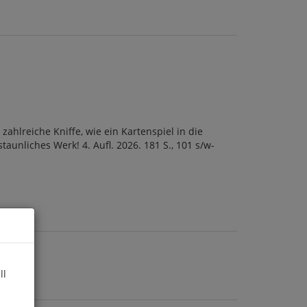
ahlreiche Kniffe, wie ein Kartenspiel in die
unliches Werk! 4. Aufl. 2026. 181 S., 101 s/w-
ll