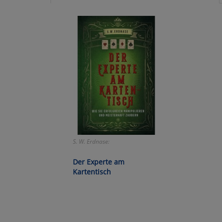
Ko
Wa
Pe
Ma
Um
S. W. Erdnase:
Der Experte am
Kartentisch