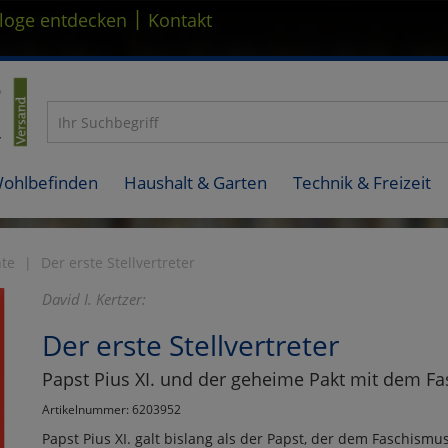
|
loge entdecken
Kontakt
Wohlbefinden
Haushalt & Garten
Technik & Freizeit
hte
Der erste Stellvertreter
David I. Kertzer:
Der erste Stellvertreter
Papst Pius XI. und der geheime Pakt mit dem F
Artikelnummer: 6203952
Papst Pius XI. galt bislang als der Papst, der dem Faschismu