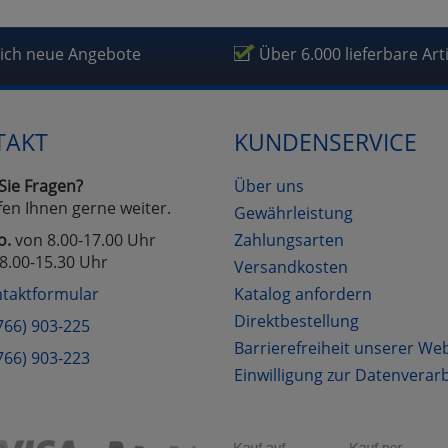
fragetools
lich neue Angebote
Über 6.000 lieferbare Art
Cookies
Cookies
Alle Akzeptieren
Einstellungen speichern
TAKT
KUNDENSERVICE
zu Haupptseite Zustimmung D
zurück
Sie Fragen?
Über uns
fen Ihnen gerne weiter.
Gewährleistung
o.
von 8.00-17.00 Uhr
Zahlungsarten
8.00-15.30 Uhr
Versandkosten
taktformular
Katalog anfordern
Direktbestellung
766) 903-225
Barrierefreiheit unserer We
766) 903-223
Einwilligung zur Datenverar