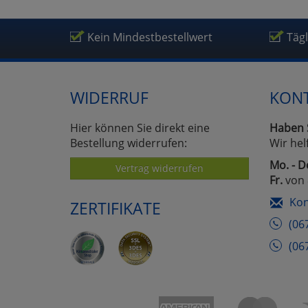
Um
Kein Mindestbestellwert
Täg
WIDERRUF
KON
Hier können Sie direkt eine
Haben 
Bestellung widerrufen:
Wir hel
Mo. - D
Vertrag widerrufen
Fr.
von 
Kon
ZERTIFIKATE
(06
(06