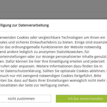
illigung zur Datenverarbeitung
hismus
verwenden Cookies oder vergleichbare Technologien um Ihnen ein
ales und sicheres Einkaufserlebnis zu bieten. Einige sind essenzie
m Faschismus die Stirn bot. In diesem Werk werden jedoch bisher n
für das ordnungsgemäße Funktionieren der Website notwendig
stellen. David Kertzer kommt nämlich einem unheilvollen Pakt zwis
end andere lediglich zu anonymen Statistikzwecken, für
Machterhaltung zum Gegenstand hatte. Zu spät erkannte der Papst, 
rteinstellungen oder zur Anzeige personalisierter Inhalte genutzt
 geb. Theiss.
n. Dafür können Sie hier Ihre Einwilligung erteilen und jederzeit
rrufen oder anpassen. Weitere Informationen dazu finden Sie in
er Datenschutzerklärung. Sollten Sie optionale Cookies ablehnen,
sel, info@panorama-verlag.de
esuch nur mit zwingend notwendigen Cookies fortgeführt. Bitte
ten Sie, dass auf Basis Ihrer Einstellungen womöglich nicht mehr 
ionalitäten der Seite zur Verfügung stehen.
Datenverarbeitung -
Datenverarbeitung -
nicht zustimmen
Ich bin einverstanden