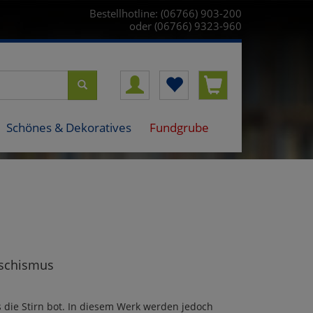
Bestellhotline: (06766) 903-200
oder (06766) 9323-960
Schönes & Dekoratives
Fundgrube
aschismus
s die Stirn bot. In diesem Werk werden jedoch