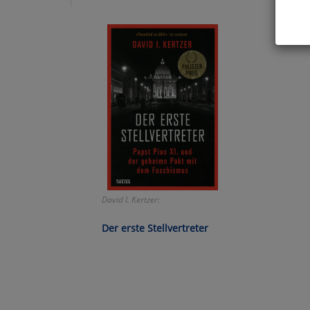
Hier 
Cook
fortg
nicht
Selbs
anpa
Ko
David I. Kertzer:
Wa
Der erste Stellvertreter
Pe
Ma