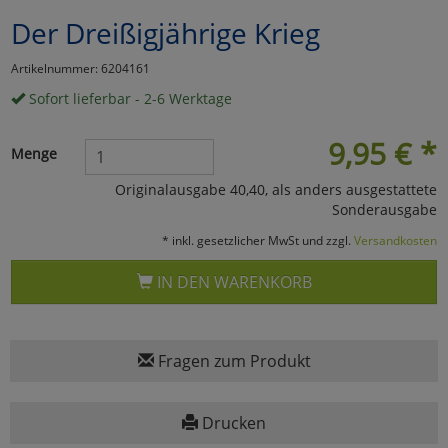
Der Dreißigjährige Krieg
Marketing
Artikelnummer: 6204161
Umfragetools
Sofort lieferbar - 2-6 Werktage
9,95
€
*
Menge
Cookies
Alle Akzeptieren
Originalausgabe 40,40, als anders ausgestattete
Sonderausgabe
Cookies
Einstellungen speichern
* inkl. gesetzlicher MwSt und zzgl.
Versandkosten
zu Haupptseite Zustimmun
zurück
IN DEN WARENKORB
Fragen zum Produkt
Drucken