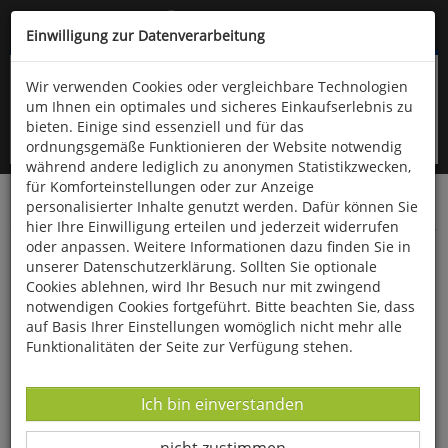
Kompletten Head der Seite überspringen
(06766) 903-200
oder (06766) 9323-960
Einwilligung zur Datenverarbeitung
Wir verwenden Cookies oder vergleichbare Technologien
um Ihnen ein optimales und sicheres Einkaufserlebnis zu
bieten. Einige sind essenziell und für das
ordnungsgemäße Funktionieren der Website notwendig
während andere lediglich zu anonymen Statistikzwecken,
für Komforteinstellungen oder zur Anzeige
personalisierter Inhalte genutzt werden. Dafür können Sie
Startseite
Bücher
Geschichte
15.-19. Jahrhundert
hier Ihre Einwilligung erteilen und jederzeit widerrufen
oder anpassen. Weitere Informationen dazu finden Sie in
Der Dreißigjährige Krieg
unserer Datenschutzerklärung. Sollten Sie optionale
Cookies ablehnen, wird Ihr Besuch nur mit zwingend
notwendigen Cookies fortgeführt. Bitte beachten Sie, dass
auf Basis Ihrer Einstellungen womöglich nicht mehr alle
Funktionalitäten der Seite zur Verfügung stehen.
Datenverarbeitung -
Ich bin einverstanden
Datenverarbeitung -