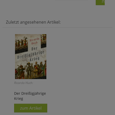
zum Ar
Zuletzt angesehenen Artikel:
Ricarda Huch:
Der Dreißigjährige
Krieg
zum Artikel