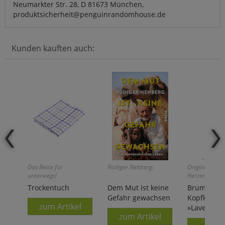
Neumarkter Str. 28, D 81673 München,
produktsicherheit@penguinrandomhouse.de
Kunden kauften auch:
Das Beste für
Rüdiger Nehberg:
Original aus 
unterwegs!
Herzen der Pr
Trockentuch
Dem Mut ist keine
Brume d'Or
Gefahr gewachsen
Kopfkissen
zum Artikel
»Lavendel«
zum Artikel