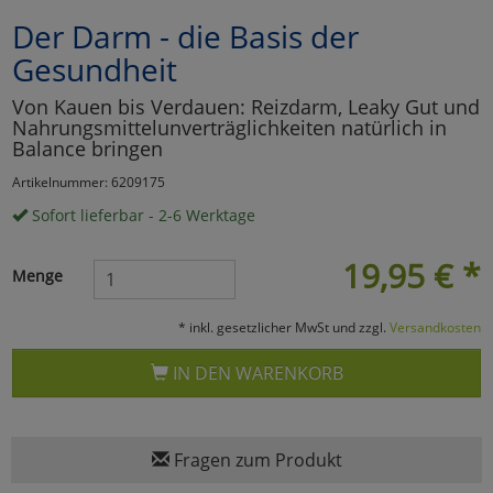
Der Darm - die Basis der
Marketing
Gesundheit
Umfragetools
Von Kauen bis Verdauen: Reizdarm, Leaky Gut und
Nahrungsmittelunverträglichkeiten natürlich in
Balance bringen
Cookies
Artikelnummer: 6209175
Alle Akzeptieren
Sofort lieferbar - 2-6 Werktage
Cookies
Einstellungen speichern
19,95
€
*
Menge
zu Haupptseite Zustimmun
zurück
* inkl. gesetzlicher MwSt und zzgl.
Versandkosten
IN DEN WARENKORB
Fragen zum Produkt