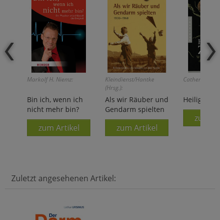
Markolf H. Niemz:
Kleindienst/Hantke
Catherine Nix
(Hrsg.):
Bin ich, wenn ich
Als wir Räuber und
Heiliger Zo
nicht mehr bin?
Gendarm spielten
zum Ar
zum Artikel
zum Artikel
Zuletzt angesehenen Artikel: