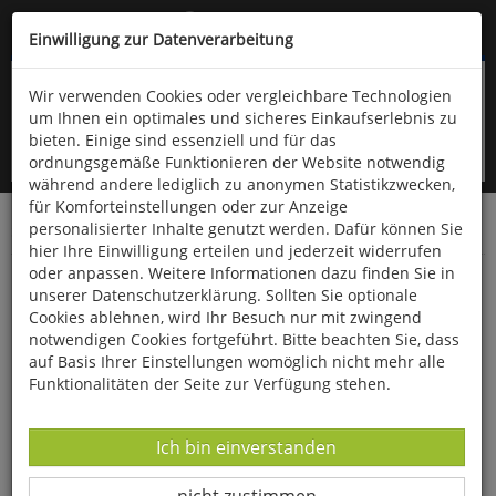
Kompletten Head der Seite überspringen
(06766) 903-200
oder (06766) 9323-960
Einwilligung zur Datenverarbeitung
Wir verwenden Cookies oder vergleichbare Technologien
um Ihnen ein optimales und sicheres Einkaufserlebnis zu
bieten. Einige sind essenziell und für das
ordnungsgemäße Funktionieren der Website notwendig
während andere lediglich zu anonymen Statistikzwecken,
für Komforteinstellungen oder zur Anzeige
personalisierter Inhalte genutzt werden. Dafür können Sie
Startseite
Bücher
Gesundheit
hier Ihre Einwilligung erteilen und jederzeit widerrufen
oder anpassen. Weitere Informationen dazu finden Sie in
Der Darm - die Basis der Gesundheit
unserer Datenschutzerklärung. Sollten Sie optionale
Cookies ablehnen, wird Ihr Besuch nur mit zwingend
notwendigen Cookies fortgeführt. Bitte beachten Sie, dass
auf Basis Ihrer Einstellungen womöglich nicht mehr alle
Funktionalitäten der Seite zur Verfügung stehen.
Datenverarbeitung -
Ich bin einverstanden
Datenverarbeitung -