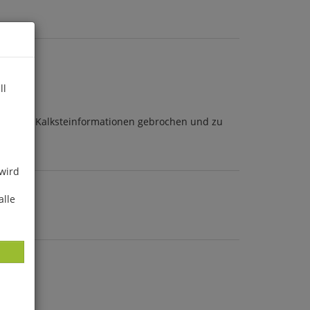
ll
itlichen Kalksteinformationen gebrochen und zu
eitet.
 wird
alle