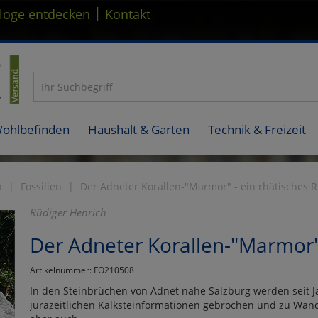
|
loge entdecken
Kontakt
Wohlbefinden
Haushalt & Garten
Technik & Freizeit
n
Fossilien
Der Adneter Korallen-"Marmor" - ein rhätisches Ri
Rüdiger Henrich
Der Adneter Korallen-"Marmor" -
Artikelnummer: FO210508
In den Steinbrüchen von Adnet nahe Salzburg werden seit J
jurazeitlichen Kalksteinformationen gebrochen und zu Wand