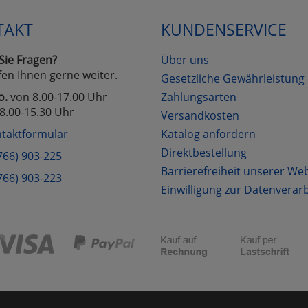
TAKT
KUNDENSERVICE
Cookies
Cookies
Alle Akzeptieren
Einstellungen speichern
Sie Fragen?
Über uns
zu Haupptseite Zustimmung D
zurück
fen Ihnen gerne weiter.
Gesetzliche Gewährleistung
o.
von 8.00-17.00 Uhr
Zahlungsarten
8.00-15.30 Uhr
Versandkosten
taktformular
Katalog anfordern
Direktbestellung
766) 903-225
Barrierefreiheit unserer We
766) 903-223
Einwilligung zur Datenverar