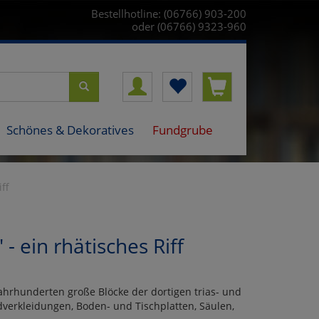
Bestellhotline: (06766) 903-200
oder (06766) 9323-960
Schönes & Dekoratives
Fundgrube
ff
 ein rhätisches Riff
ahrhunderten große Blöcke der dortigen trias- und
verkleidungen, Boden- und Tischplatten, Säulen,