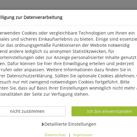
illigung zur Datenverarbeitung
verwenden Cookies oder vergleichbare Technologien um Ihnen ein
f
ales und sicheres Einkaufserlebnis zu bieten. Einige sind essenzie
für das ordnungsgemäße Funktionieren der Website notwendig
end andere lediglich zu anonymen Statistikzwecken, für
n seit Jahrhunderten große Blöcke der dortigen trias- und juraze
rteinstellungen oder zur Anzeige personalisierter Inhalte genutzt
n, aber auch zu eindrucksvollen sakralen Skulpturen weiterverarb
n. Dafür können Sie hier Ihre Einwilligung erteilen und jederzeit
rrufen oder anpassen. Weitere Informationen dazu finden Sie in
er Datenschutzerklärung. Sollten Sie optionale Cookies ablehnen,
esuch nur mit zwingend notwendigen Cookies fortgeführt. Bitte
ten Sie, dass auf Basis Ihrer Einstellungen womöglich nicht mehr 
ionalitäten der Seite zur Verfügung stehen.
Datenverarbeitung -
Datenverarbeitung -
nicht zustimmen
Ich bin einverstanden
Datenverarbeitung -
Detaillierte Einstellungen
Datenschutz
|
Impressum