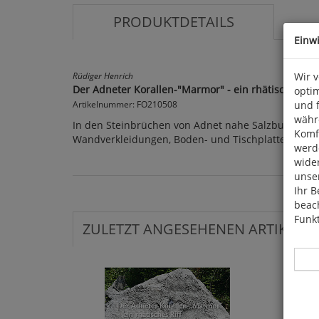
PRODUKTDETAILS
Einw
Wir 
Rüdiger Henrich
Der Adneter Korallen-"Marmor" - ein rhätisches Rif
optim
und 
Artikelnummer: FO210508
währ
In den Steinbrüchen von Adnet nahe Salzburg werde
Komfo
Wandverkleidungen, Boden- und Tischplatten, Säule
werde
wide
unser
Ihr B
beach
Funkt
ZULETZT ANGESEHENEN ARTIKEL: