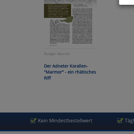
Hier 
Cook
fortg
nicht
Selbs
anpa
Ko
Rüdiger Henrich
Der Adneter Korallen-
"Marmor" - ein rhätisches
Wa
Riff
Pe
Ma
Kein Mindestbestellwert
Täg
Um