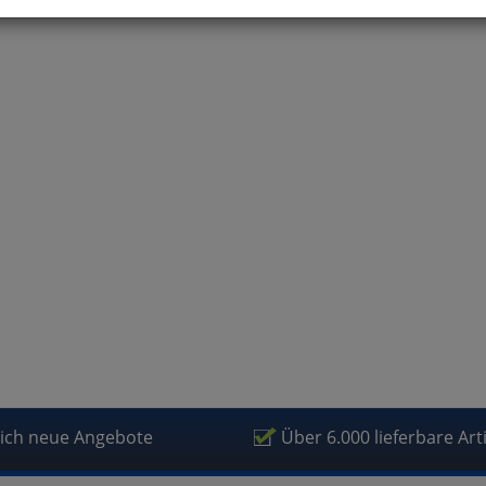
können Sie alle optionalen Cookies einstellen. Sollten Sie optionale
ies ablehnen, wird Ihr Besuch nur mit zwingend notwendigen Cook
eführt. Bitte beachten Sie, dass auf Basis Ihrer Einstellungen womö
 mehr alle Funktionalitäten der Seite zur Verfügung stehen.
tverständlich können Sie die Einstellungen jederzeit widerrufen o
ssen.
mfortfunktionen
renkorb für nächsten Besuch speichern
rsönliche Begrüßung
rketing
lich neue Angebote
Über 6.000 lieferbare Art
fragetools