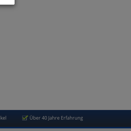
ies
glich
der
ikel
Über 40 Jahre Erfahrung