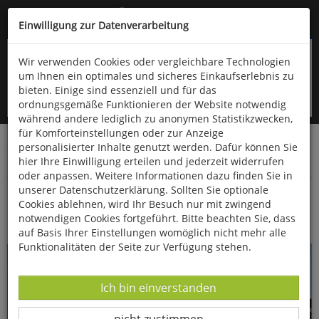
Kompletten Head der Seite überspringen
(06766) 903-200
oder (06766) 9323-960
Einwilligung zur Datenverarbeitung
Wir verwenden Cookies oder vergleichbare Technologien
um Ihnen ein optimales und sicheres Einkaufserlebnis zu
bieten. Einige sind essenziell und für das
ordnungsgemäße Funktionieren der Website notwendig
während andere lediglich zu anonymen Statistikzwecken,
für Komforteinstellungen oder zur Anzeige
personalisierter Inhalte genutzt werden. Dafür können Sie
Startseite
Bücher
Downloads
Zeitschriften
hier Ihre Einwilligung erteilen und jederzeit widerrufen
Fossilien
oder anpassen. Weitere Informationen dazu finden Sie in
unserer Datenschutzerklärung. Sollten Sie optionale
Das spektakuläre silurische Stromatoporen-
Cookies ablehnen, wird Ihr Besuch nur mit zwingend
Biostrom von Kuppen auf Gotland
notwendigen Cookies fortgeführt. Bitte beachten Sie, dass
auf Basis Ihrer Einstellungen womöglich nicht mehr alle
Funktionalitäten der Seite zur Verfügung stehen.
Datenverarbeitung -
Ich bin einverstanden
Datenverarbeitung -