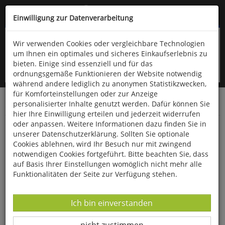
Kompletten Head der Seite überspringen
(06766) 903-200
oder (06766) 9323-960
Einwilligung zur Datenverarbeitung
Wir verwenden Cookies oder vergleichbare Technologien
um Ihnen ein optimales und sicheres Einkaufserlebnis zu
bieten. Einige sind essenziell und für das
ordnungsgemäße Funktionieren der Website notwendig
während andere lediglich zu anonymen Statistikzwecken,
für Komforteinstellungen oder zur Anzeige
personalisierter Inhalte genutzt werden. Dafür können Sie
Startseite
Bücher
Naturwissenschaften
Physik
hier Ihre Einwilligung erteilen und jederzeit widerrufen
oder anpassen. Weitere Informationen dazu finden Sie in
Das seltsamste Teilchen der Welt
unserer Datenschutzerklärung. Sollten Sie optionale
Cookies ablehnen, wird Ihr Besuch nur mit zwingend
notwendigen Cookies fortgeführt. Bitte beachten Sie, dass
auf Basis Ihrer Einstellungen womöglich nicht mehr alle
Funktionalitäten der Seite zur Verfügung stehen.
Datenverarbeitung -
Ich bin einverstanden
Datenverarbeitung -