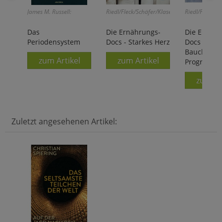
James M. Russell:
Riedl/Fleck/Schäfer/Klasen:
Riedl/Fleck/Sc
Das
Die Ernährungs-
Die Ernähr
Periodensystem
Docs - Starkes Herz
Docs - Unse
Bauchfett-
zum Artikel
zum Artikel
Programm
zum Ar
Zuletzt angesehenen Artikel: