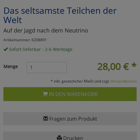
Das seltsamste Teilchen der
Marketing
Welt
Umfragetools
Auf der Jagd nach dem Neutrino
Artikelnummer: 6208891
Sofort lieferbar - 2-6 Werktage
Cookies
Alle Akzeptieren
28,00
€
*
Cookies
Einstellungen speichern
Menge
zu Haupptseite Zustimmun
zurück
* inkl. gesetzlicher MwSt und zzgl.
Versandkosten
IN DEN WARENKORB
Fragen zum Produkt
Drucken