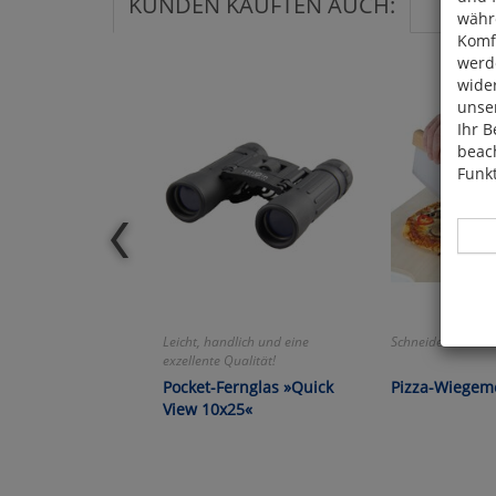
KUNDEN KAUFTEN AUCH:
währ
Komfo
werde
wide
unser
Ihr B
beach
Funkt
Hier 
Leicht, handlich und eine
Schneiden wie die 
exzellente Qualität!
Cook
fortg
Pocket-Fernglas »Quick
Pizza-Wiegem
nicht
View 10x25«
Selbs
anpa