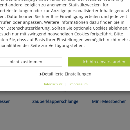
end andere lediglich zu anonymen Statistikzwecken, für
rteinstellungen oder zur Anzeige personalisierter Inhalte genutzt
n. Dafür können Sie hier Ihre Einwilligung erteilen und jederzeit
rrufen oder anpassen. Weitere Informationen dazu finden Sie in
er Datenschutzerklärung. Sollten Sie optionale Cookies ablehnen,
esuch nur mit zwingend notwendigen Cookies fortgeführt. Bitte
ten Sie, dass auf Basis Ihrer Einstellungen womöglich nicht mehr 
ionalitäten der Seite zur Verfügung stehen.
Datenverarbeitung -
Datenverarbeitung -
nicht zustimmen
Ich bin einverstanden
Datenverarbeitung -
Detaillierte Einstellungen
Datenschutz
|
Impressum
können Sie alle optionalen Cookies einstellen. Sollten Sie optionale
Profis!
Immer wieder verblüffend!
Alles perfekt dosiert!
ies ablehnen, wird Ihr Besuch nur mit zwingend notwendigen Cook
eführt. Bitte beachten Sie, dass auf Basis Ihrer Einstellungen womö
esser
Zauberklapperschlange
Mini-Messbecher
 mehr alle Funktionalitäten der Seite zur Verfügung stehen.
tverständlich können Sie die Einstellungen jederzeit widerrufen o
ssen.