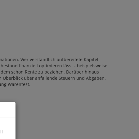
ationen. Vier verständlich aufbereitete Kapitel
estand finanziell optimieren lässt - beispielsweise
rotzdem schon Rente zu beziehen. Darüber hinaus
en Überblick über anfallende Steuern und Abgaben.
tung Warentest.
ll