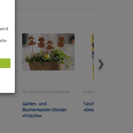
 wird
alle
Für ein charmantes Ambiente!
Einfach faszinierend!
ies
glich
Garten- und
Taschenlampenprojekto
Blumenkasten-Stecker
»Diashow Weltraum«
der
»Frösche«