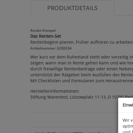
PRODUKTDETAILS
Annika Krempel:
Das Renten-Set
Rentenbeginn planen, Früher aufhören zu arbeiten
Artikelnummer: 6208334
Wer kurz vor dem Ruhestand steht oder vorzeitig in 
zeigen, wann man in Rente gehen kann und wie hoch 
durch freiwillige Rentenbeiträge oder einen Nebenj
unterstützt der Ratgeber beim Ausfüllen des Rente
Mit Checklisten und Formularen zum Heraustrennen u
Herstellerinformationen:
Stiftung Warentest, Lützowplatz 11-13, D 10785 Ber
Einw
Wir 
optim
und 