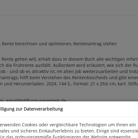
, Rente berechnen und optimieren, Rentenantrag stellen
Rente gehen will, erhält dazu in diesem Buch alle wichtigen Inform
die Frührente ausfällt. Außerdem wird erläutert, wie sich der Ruh
ob - und ob es attraktiv ist, im alten Job weiterzuarbeiten und t
nantrags, hilft beim Verstehen des Rentenbescheids und gibt ein
nd Herunterladen. 2024. 144 S., Format: 21 x 29,6 cm, kart. Stif
lin, email@stiftung-warentest.de
illigung zur Datenverarbeitung
verwenden Cookies oder vergleichbare Technologien um Ihnen ein
ales und sicheres Einkaufserlebnis zu bieten. Einige sind essenzie
für das ordnungsgemäße Funktionieren der Website notwendig