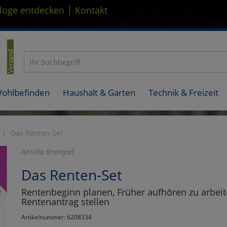
|
loge entdecken
Kontakt
Wohlbefinden
Haushalt & Garten
Technik & Freizeit
Das Renten-Set
Annika Krempel:
Das Renten-Set
Rentenbeginn planen, Früher aufhören zu arbei
Rentenantrag stellen
Artikelnummer: 6208334