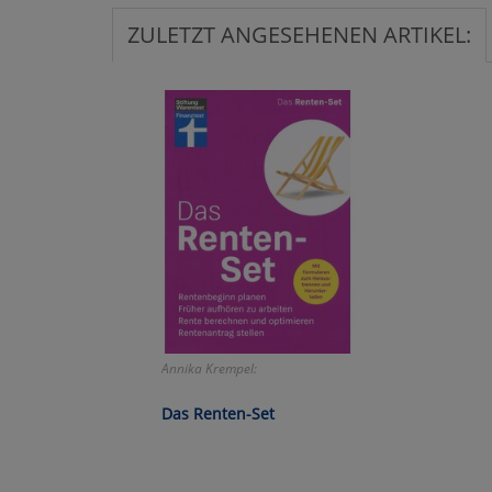
ZULETZT ANGESEHENEN ARTIKEL:
Ko
Wa
Pe
Ma
Um
Annika Krempel:
Das Renten-Set