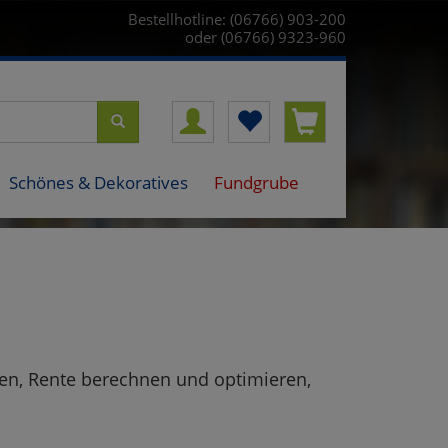
Bestellhotline: (06766) 903-200
oder (06766) 9323-960
Schönes & Dekoratives
Fundgrube
ten, Rente berechnen und optimieren,