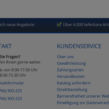
lich neue Angebote
Über 6.000 lieferbare Art
TAKT
KUNDENSERVICE
Sie Fragen?
Über uns
fen Ihnen gerne weiter.
Gewährleistung
o.
von 8.00-17.00 Uhr
Zahlungsarten
8.00-15.30 Uhr
Versandkosten
taktformular
Katalog anfordern
Direktbestellung
766) 903-225
Barrierefreiheit unserer We
766) 903-223
Einwilligung zur Datenverar