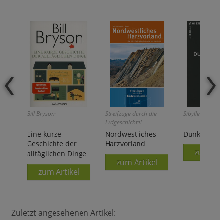
Bill Bryson:
Streifzüge durch die
Sibylle Anderl:
Erdgeschichte!
Knolle/Mohr/Seitz:
Eine kurze
Nordwestliches
Dunkle Mat
Geschichte der
Harzvorland
zum Ar
alltäglichen Dinge
zum Artikel
zum Artikel
Zuletzt angesehenen Artikel: