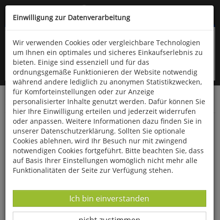
Kompletten Head der Seite überspringen
(06766) 903-200
oder (06766) 9323-960
Einwilligung zur Datenverarbeitung
Wir verwenden Cookies oder vergleichbare Technologien
um Ihnen ein optimales und sicheres Einkaufserlebnis zu
bieten. Einige sind essenziell und für das
ordnungsgemäße Funktionieren der Website notwendig
während andere lediglich zu anonymen Statistikzwecken,
für Komforteinstellungen oder zur Anzeige
personalisierter Inhalte genutzt werden. Dafür können Sie
Startseite
Bücher
Literatur
Diverses
hier Ihre Einwilligung erteilen und jederzeit widerrufen
oder anpassen. Weitere Informationen dazu finden Sie in
Das Gilgamesch-Epos
unserer Datenschutzerklärung. Sollten Sie optionale
Cookies ablehnen, wird Ihr Besuch nur mit zwingend
notwendigen Cookies fortgeführt. Bitte beachten Sie, dass
auf Basis Ihrer Einstellungen womöglich nicht mehr alle
Funktionalitäten der Seite zur Verfügung stehen.
Datenverarbeitung -
Ich bin einverstanden
Datenverarbeitung -