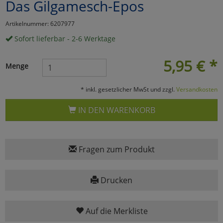
Das Gilgamesch-Epos
Marketing
Artikelnummer: 6207977
Sofort lieferbar - 2-6 Werktage
Umfragetools
5,95
€
*
Menge
Cookies
Alle Akzeptieren
* inkl. gesetzlicher MwSt und zzgl.
Versandkosten
Cookies
Einstellungen speichern
IN DEN WARENKORB
zu Haupptseite Zustimmun
zurück
Fragen zum Produkt
Drucken
Auf die Merkliste