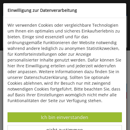
Kompletten Head der Seite überspringen
(06766) 903-200
oder (06766) 9323-960
Einwilligung zur Datenverarbeitung
Wir verwenden Cookies oder vergleichbare Technologien
um Ihnen ein optimales und sicheres Einkaufserlebnis zu
bieten. Einige sind essenziell und für das
ordnungsgemäße Funktionieren der Website notwendig
während andere lediglich zu anonymen Statistikzwecken,
für Komforteinstellungen oder zur Anzeige
personalisierter Inhalte genutzt werden. Dafür können Sie
Startseite
Bücher
Gesundheit
hier Ihre Einwilligung erteilen und jederzeit widerrufen
oder anpassen. Weitere Informationen dazu finden Sie in
Das Gicht-Buch
unserer Datenschutzerklärung. Sollten Sie optionale
Cookies ablehnen, wird Ihr Besuch nur mit zwingend
notwendigen Cookies fortgeführt. Bitte beachten Sie, dass
auf Basis Ihrer Einstellungen womöglich nicht mehr alle
Funktionalitäten der Seite zur Verfügung stehen.
Datenverarbeitung -
Ich bin einverstanden
Datenverarbeitung -