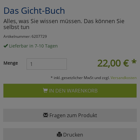
Das Gicht-Buch
Marketing
Alles, was Sie wissen müssen. Das können Sie
selbst tun
Umfragetools
Artikelnummer: 6207729
Lieferbar in 7-10 Tagen
Cookies
Alle Akzeptieren
22,00
€
*
Menge
Cookies
Einstellungen speichern
* inkl. gesetzlicher MwSt und zzgl.
Versandkosten
zu Haupptseite Zustimmun
zurück
IN DEN WARENKORB
Fragen zum Produkt
Drucken