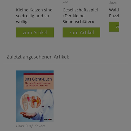
alt!
Alter!
Kleine Katzen sind
Gesellschaftsspiel
Wald-Wimm
so drollig und so
»Der kleine
Puzzle
wollig
Siebenschläfer«
zum Ar
zum Artikel
zum Artikel
Zuletzt angesehenen Artikel:
Heike Bueß-Kovács: