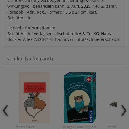
Gichterkrankung vorbeugen beziehungsweise sie
wirkungsvoll behandeln kann. 3. Aufl. 2025. 140 S., zahlr.
Farbabb., Adr., Reg., Format: 15,5 x 21 cm, kart.
Schlütersche.
Herstellerinformationen:
Schlütersche Verlagsgesellschaft mbH & Co. KG, Hans-
Böckler-Allee 7, D 30173 Hannover, info@schluetersche.de
Kunden kauften auch:
James Krüss:
Spielspaß von jung bis
Natur erleben 