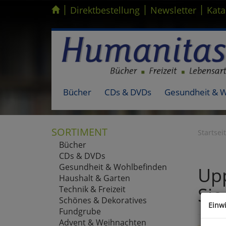
|
|
|
Kompletten Head der Seite überspringen
Direktbestellung
Newsletter
Kata
Bücher
CDs & DVDs
Gesundheit & 
SORTIMENT
Startsei
Bücher
CDs & DVDs
Gesundheit & Wohlbefinden
Upp
Haushalt & Garten
Sie
Technik & Freizeit
Schönes & Dekoratives
Einw
Fundgrube
Advent & Weihnachten