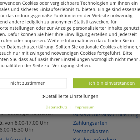
verwenden Cookies oder vergleichbare Technologien um Ihnen ein
eite, das Produkt oder die Kategorie, die Sie versucht haben zu öff
ales und sicheres Einkaufserlebnis zu bieten. Einige sind essenzie
für das ordnungsgemäße Funktionieren der Website notwendig
reuen uns, wenn Sie sich in unserem Onlineshop mit unseren attra
end andere lediglich zu anonymen Statistikzwecken, für
hen!
rteinstellungen oder zur Anzeige personalisierter Inhalte genutzt
n. Dafür können Sie hier Ihre Einwilligung erteilen und jederzeit
rrufen oder anpassen. Weitere Informationen dazu finden Sie in
er Datenschutzerklärung. Sollten Sie optionale Cookies ablehnen,
esuch nur mit zwingend notwendigen Cookies fortgeführt. Bitte
ten Sie, dass auf Basis Ihrer Einstellungen womöglich nicht mehr 
lich neue Angebote
Über 6.000 lieferbare Art
ionalitäten der Seite zur Verfügung stehen.
Datenverarbeitung -
Datenverarbeitung -
nicht zustimmen
Ich bin einverstanden
TAKT
KUNDENSERVICE
Datenverarbeitung -
Detaillierte Einstellungen
Sie Fragen?
Über uns
Datenschutz
|
Impressum
fen Ihnen gerne weiter.
können Sie alle optionalen Cookies einstellen. Sollten Sie optionale
Gesetzliche Gewährleistung
ies ablehnen, wird Ihr Besuch nur mit zwingend notwendigen Cook
o.
von 8.00-17.00 Uhr
Zahlungsarten
eführt. Bitte beachten Sie, dass auf Basis Ihrer Einstellungen womö
8.00-15.30 Uhr
Versandkosten
 mehr alle Funktionalitäten der Seite zur Verfügung stehen.
tverständlich können Sie die Einstellungen jederzeit widerrufen o
taktformular
Katalog anfordern